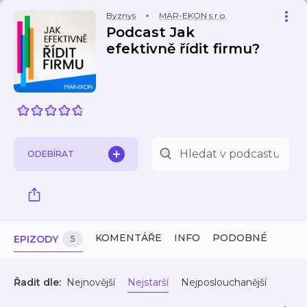
Byznys
MAR-EKON s.r.o.
Podcast Jak
efektivně řídit firmu?
ODEBÍRAT
KOMENTÁŘE
INFO
PODOBNÉ
EPIZODY
5
Řadit dle:
Nejnovější
Nejstarší
Nejposlouchanější