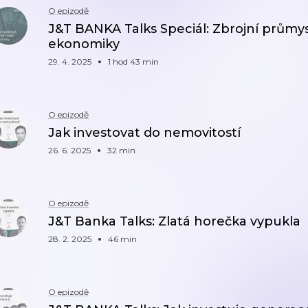
O epizodě
J&T BANKA Talks Speciál: Zbrojní průmysl
ekonomiky
29. 4. 2025
1 hod 43 min
O epizodě
Jak investovat do nemovitostí
26. 6. 2025
32 min
O epizodě
J&T Banka Talks: Zlatá horečka vypukla
28. 2. 2025
46 min
O epizodě