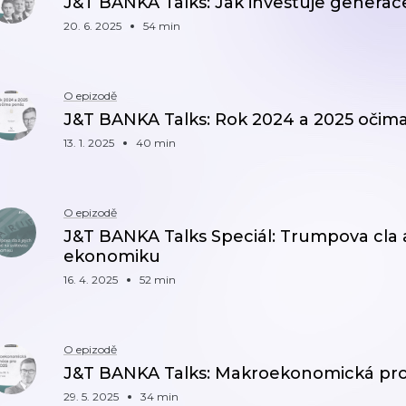
J&T BANKA Talks: Jak investuje generac
20. 6. 2025
54 min
O epizodě
J&T BANKA Talks: Rok 2024 a 2025 očim
13. 1. 2025
40 min
O epizodě
J&T BANKA Talks Speciál: Trumpova cla 
ekonomiku
16. 4. 2025
52 min
O epizodě
J&T BANKA Talks: Makroekonomická pro
29. 5. 2025
34 min