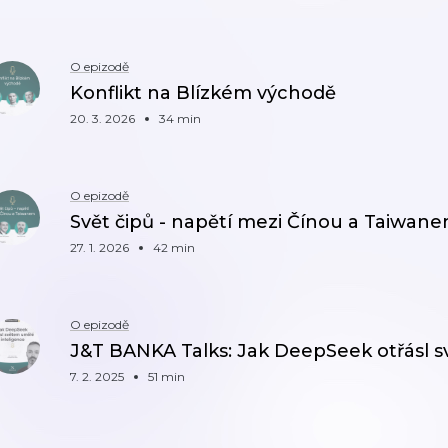
O epizodě
Konflikt na Blízkém východě
20. 3. 2026
34 min
O epizodě
Svět čipů - napětí mezi Čínou a Taiwan
27. 1. 2026
42 min
O epizodě
J&T BANKA Talks: Jak DeepSeek otřásl 
7. 2. 2025
51 min