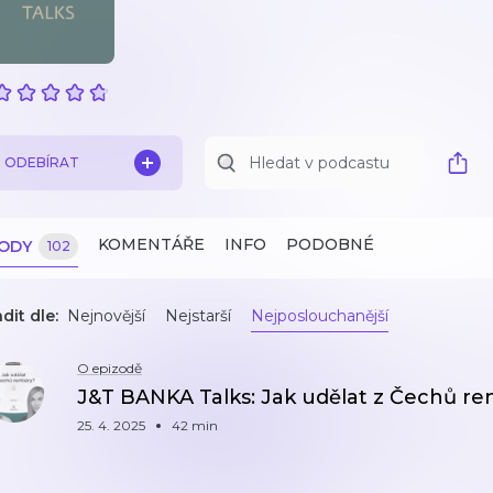
ODEBÍRAT
KOMENTÁŘE
INFO
PODOBNÉ
ZODY
102
dit dle:
Nejnovější
Nejstarší
Nejposlouchanější
O epizodě
J&T BANKA Talks: Jak udělat z Čechů ren
25. 4. 2025
42 min