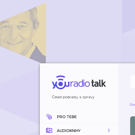
České podcasty a zprávy
Úv
PRO TEBE
AUDIOKNIHY