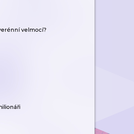
verénní velmocí?
ilionáři