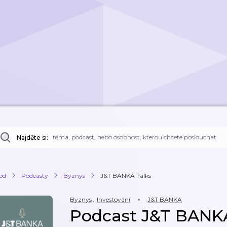
Najděte si:
od
Podcasty
Byznys
J&T BANKA Talks
Byznys
,
Investování
J&T BANKA
Podcast J&T BANKA