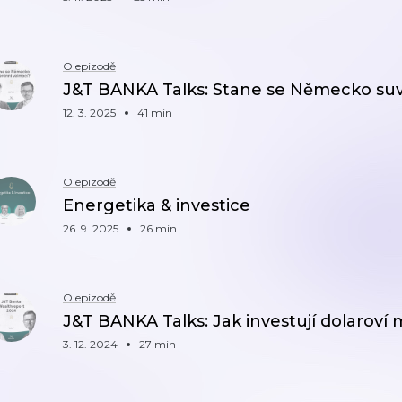
O epizodě
J&T BANKA Talks: Stane se Německo su
12. 3. 2025
41 min
O epizodě
Energetika & investice
26. 9. 2025
26 min
O epizodě
J&T BANKA Talks: Jak investují dolaroví m
3. 12. 2024
27 min