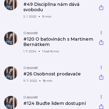
#49 Disciplína nám dává
svobodu
2. 1. 2023
19 min
O epizodě
#120 O baťovinách s Martinem
Bernátkem
1. 7. 2024
1 hod 16 min
O epizodě
#26 Osobnost prodavače
11. 7. 2022
18 min
O epizodě
#124 Buďte lidem dostupní