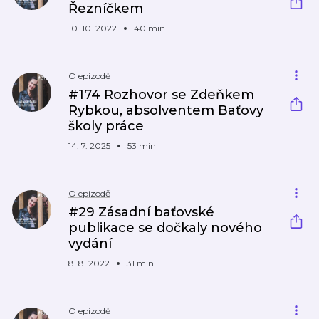
Řezníčkem
10. 10. 2022
40 min
O epizodě
#174 Rozhovor se Zdeňkem
Rybkou, absolventem Baťovy
školy práce
14. 7. 2025
53 min
O epizodě
#29 Zásadní baťovské
publikace se dočkaly nového
vydání
8. 8. 2022
31 min
O epizodě