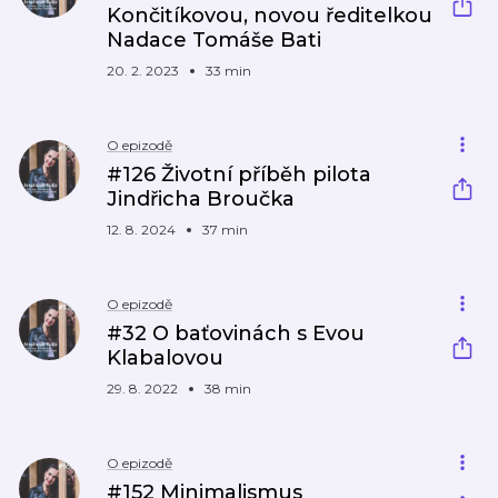
Končitíkovou, novou ředitelkou
Nadace Tomáše Bati
20. 2. 2023
33 min
O epizodě
#126 Životní příběh pilota
Jindřicha Broučka
12. 8. 2024
37 min
O epizodě
#32 O baťovinách s Evou
Klabalovou
29. 8. 2022
38 min
O epizodě
#152 Minimalismus