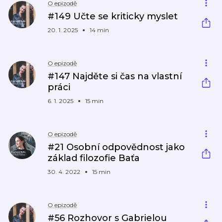
O epizodě
#149 Učte se kriticky myslet
20. 1. 2025
14 min
O epizodě
#147 Najděte si čas na vlastní
práci
6. 1. 2025
15 min
O epizodě
#21 Osobní odpovědnost jako
základ filozofie Baťa
30. 4. 2022
15 min
O epizodě
#56 Rozhovor s Gabrielou