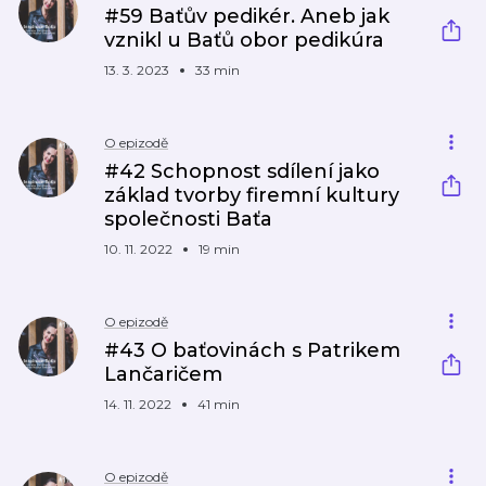
#59 Baťův pedikér. Aneb jak
vznikl u Baťů obor pedikúra
13. 3. 2023
33 min
O epizodě
#42 Schopnost sdílení jako
základ tvorby firemní kultury
společnosti Baťa
10. 11. 2022
19 min
O epizodě
#43 O baťovinách s Patrikem
Lančaričem
14. 11. 2022
41 min
O epizodě