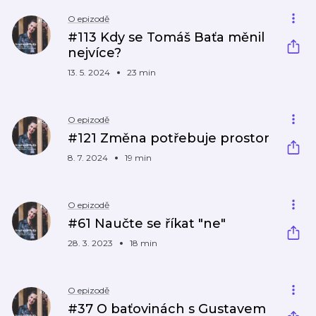
O epizodě
#113 Kdy se Tomáš Baťa měnil
nejvíce?
13. 5. 2024
23 min
O epizodě
#121 Změna potřebuje prostor
8. 7. 2024
19 min
O epizodě
#61 Naučte se říkat "ne"
28. 3. 2023
18 min
O epizodě
#37 O baťovinách s Gustavem