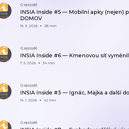
O epizodě
INSIA Inside #5 — Mobilní apky (nejen) p
DOMOV
16. 3. 2026
28 min
O epizodě
INSIA Inside #6 — Kmenovou síť vyměnil
7. 5. 2026
34 min
O epizodě
INSIA Inside #3 — Ignác, Majka a další d
14. 1. 2026
42 min
O epizodě