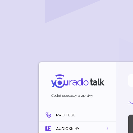
České podcasty a zprávy
Úv
PRO TEBE
AUDIOKNIHY