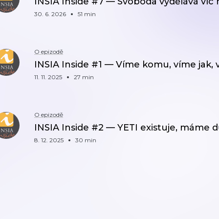
INSIA Inside #7 — Svoboda vydělává víc 
30. 6. 2026
51 min
O epizodě
INSIA Inside #1 — Víme komu, víme jak, 
11. 11. 2025
27 min
O epizodě
INSIA Inside #2 — YETI existuje, máme 
8. 12. 2025
30 min