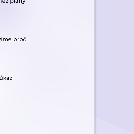
než plány
víme proč
důkaz