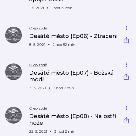
1. 5. 2021
1 hod 19 min
O epizodě
Desáté město (Ep06) - Ztraceni
8. 5. 2021
2 hod 52 min
O epizodě
Desáté město (Ep07) - Božská
modř
15. 5. 2021
3 hod 7 min
O epizodě
Desáté město (Ep08) - Na ostří
nože
22. 5. 2021
3 hod 2 min