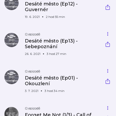
Desáté město (Ep12) -
Guvernér
19. 6. 2021
2 hod 55 min
O epizodě
Desáté město (Ep13) -
Sebepoznání
26. 6. 2021
3 hod 27 min
O epizodě
Desáté město (Ep01) -
Okouzlení
3. 7. 2021
3 hod 34 min
O epizodě
Forget Me Not (1/3) - Call of