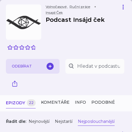
Volnočasové
,
Ruční práce
Insajd Ček
Podcast Insájd ček
ODEBÍRAT
KOMENTÁŘE
INFO
PODOBNÉ
EPIZODY
22
Řadit dle:
Nejnovější
Nejstarší
Nejposlouchanější