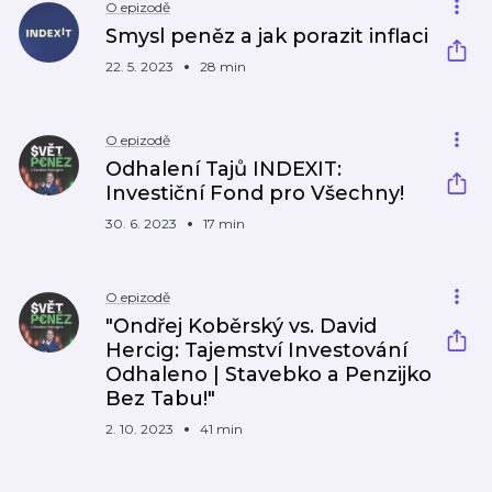
O epizodě
Smysl peněz a jak porazit inflaci
22. 5. 2023
28 min
O epizodě
Odhalení Tajů INDEXIT:
Investiční Fond pro Všechny!
30. 6. 2023
17 min
O epizodě
"Ondřej Koběrský vs. David
Hercig: Tajemství Investování
Odhaleno | Stavebko a Penzijko
Bez Tabu!"
2. 10. 2023
41 min