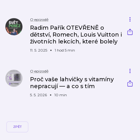
O epizodě
Radim Pařík OTEVŘENĚ o
dětství, Romech, Louis Vuitton i
životních lekcích, které bolely
11. 5. 2025
1 hod 5 min
O epizodě
Proč vaše lahvičky s vitamíny
nepracují — a co s tím
5. 5. 2026
10 min
ZPĚT