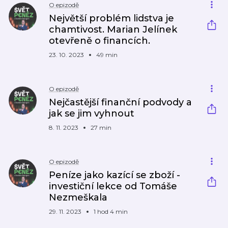
O epizodě
Největší problém lidstva je
chamtivost. Marian Jelínek
otevřeně o financích.
23. 10. 2023
49 min
O epizodě
Nejčastější finanční podvody a
jak se jim vyhnout
8. 11. 2023
27 min
O epizodě
Peníze jako kazící se zboží -
investiční lekce od Tomáše
Nezmeškala
29. 11. 2023
1 hod 4 min