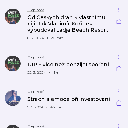
O epizodě
Od Českých drah k vlastnímu
ráji: Jak Vladimír Kořínek
vybudoval Ladja Beach Resort
8. 2. 2024
20 min
O epizodě
DIP – více než penzijní spoření
22. 3. 2024
11 min
O epizodě
Strach a emoce při investování
9. 5. 2024
46 min
O epizodě