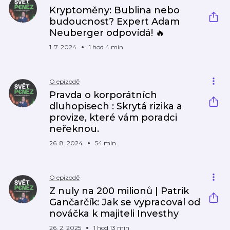
Kryptoměny: Bublina nebo
budoucnost? Expert Adam
Neuberger odpovídá! 🔥
1. 7. 2024
1 hod 4 min
O epizodě
Pravda o korporátních
dluhopisech : Skrytá rizika a
provize, které vám poradci
neřeknou.
26. 8. 2024
54 min
O epizodě
Z nuly na 200 milionů | Patrik
Gančarčík: Jak se vypracoval od
nováčka k majiteli Investhy
26. 2. 2025
1 hod 13 min