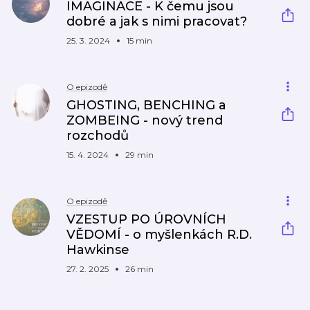
IMAGINACE - K čemu jsou
dobré a jak s nimi pracovat?
25. 3. 2024
15 min
O epizodě
GHOSTING, BENCHING a
ZOMBEING - nový trend
rozchodů
15. 4. 2024
29 min
O epizodě
VZESTUP PO ÚROVNÍCH
VĚDOMÍ - o myšlenkách R.D.
Hawkinse
27. 2. 2025
26 min