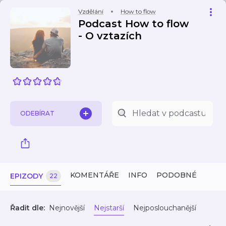
Vzdělání
How to flow
Podcast How to flow
- O vztazích
ODEBÍRAT
KOMENTÁŘE
INFO
PODOBNÉ
EPIZODY
22
Řadit dle:
Nejnovější
Nejstarší
Nejposlouchanější