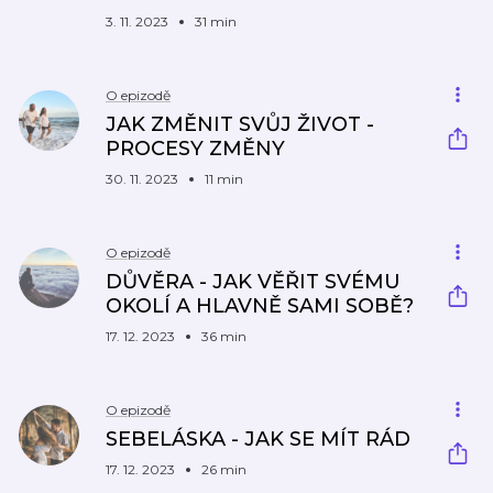
3. 11. 2023
31 min
O epizodě
JAK ZMĚNIT SVŮJ ŽIVOT -
PROCESY ZMĚNY
30. 11. 2023
11 min
O epizodě
DŮVĚRA - JAK VĚŘIT SVÉMU
OKOLÍ A HLAVNĚ SAMI SOBĚ?
17. 12. 2023
36 min
O epizodě
SEBELÁSKA - JAK SE MÍT RÁD
17. 12. 2023
26 min