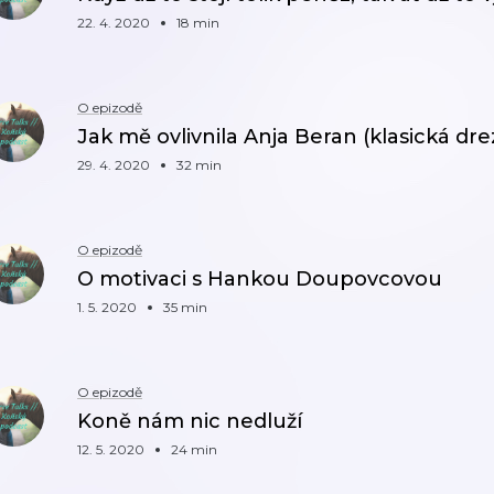
22. 4. 2020
18 min
O epizodě
Jak mě ovlivnila Anja Beran (klasická d
29. 4. 2020
32 min
O epizodě
O motivaci s Hankou Doupovcovou
1. 5. 2020
35 min
O epizodě
Koně nám nic nedluží
12. 5. 2020
24 min