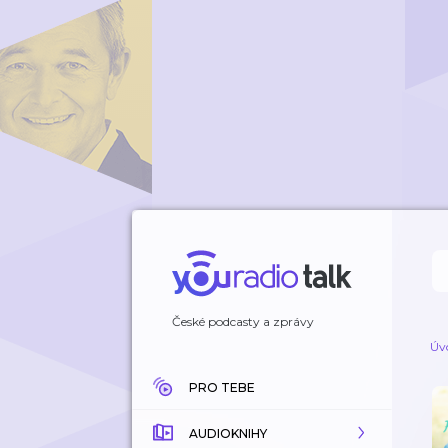
České podcasty a zprávy
Úv
PRO TEBE
AUDIOKNIHY