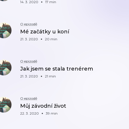
14. 3. 2020
17 min
O epizodě
Mé začátky u koní
21. 3. 2020
20 min
O epizodě
Jak jsem se stala trenérem
21. 3. 2020
21 min
O epizodě
Můj závodní život
22. 3. 2020
39 min