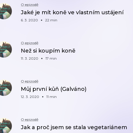
O epizodě
Jaké je mít koně ve vlastním ustájení
6. 3. 2020
22 min
O epizodě
Než si koupím koně
11. 3. 2020
17 min
O epizodě
Můj první kůň (Galváno)
12. 3. 2020
11 min
O epizodě
Jak a proč jsem se stala vegetariánem