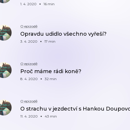
1. 4. 2020
16 min
O epizodě
Opravdu udidlo všechno vyřeší?
3. 4. 2020
17 min
O epizodě
Proč máme rádi koně?
8. 4. 2020
32 min
O epizodě
O strachu v jezdectví s Hankou Doupov
11. 4. 2020
43 min