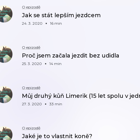
O epizodě
Jak se stát lepším jezdcem
24. 3. 2020
16 min
O epizodě
Proč jsem začala jezdit bez udidla
25. 3. 2020
14 min
O epizodě
Můj druhý kůň Limerik (15 let spolu v j
27. 3. 2020
33 min
O epizodě
Jaké je to vlastnit koně?