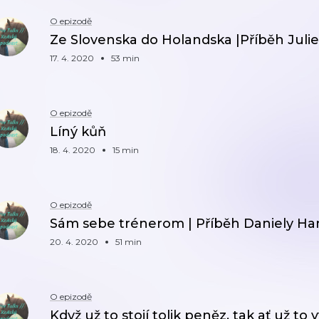
O epizodě
Ze Slovenska do Holandska |Příběh Julie
17. 4. 2020
53 min
O epizodě
Líný kůň
18. 4. 2020
15 min
O epizodě
Sám sebe trénerom | Příběh Daniely H
20. 4. 2020
51 min
O epizodě
Když už to stojí tolik peněz, tak ať už to