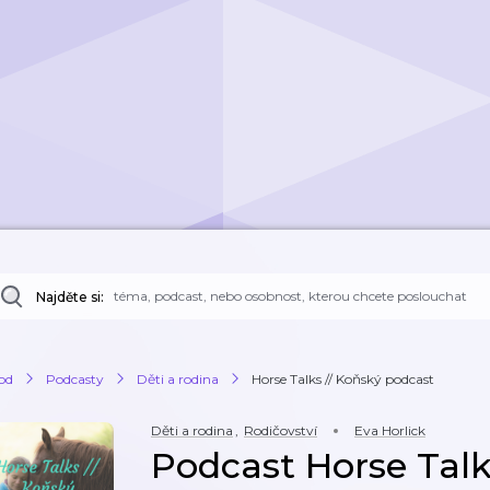
Najděte si:
od
Podcasty
Děti a rodina
Horse Talks // Koňský podcast
Děti a rodina
,
Rodičovství
Eva Horlick
Podcast Horse Talk