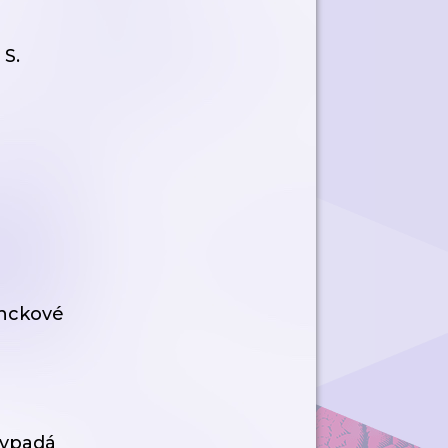
 S.
anckové
 vypadá