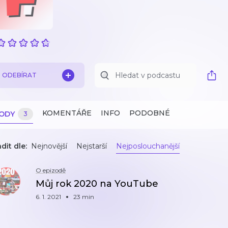
ODEBÍRAT
KOMENTÁŘE
INFO
PODOBNÉ
ZODY
3
dit dle:
Nejnovější
Nejstarší
Nejposlouchanější
O epizodě
Můj rok 2020 na YouTube
6. 1. 2021
23 min