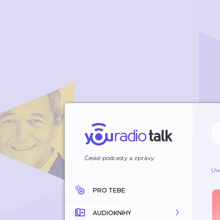
České podcasty a zprávy
Úv
PRO TEBE
AUDIOKNIHY