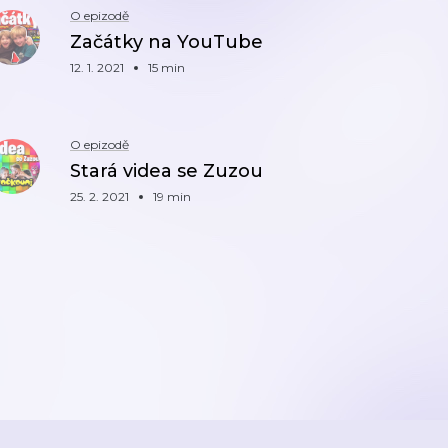
O epizodě
Začátky na YouTube
12. 1. 2021
15 min
O epizodě
Stará videa se Zuzou
25. 2. 2021
19 min