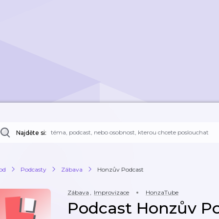
Najděte si:
od
Podcasty
Zábava
Honzův Podcast
Zábava
,
Improvizace
HonzaTube
Podcast Honzův P