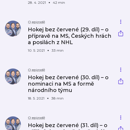
28. 4. 2021
42 min
O epizodě
Hokej bez červené (29. díl) – o
přípravě na MS, Českých hrách
a posilách z NHL
10. 5. 2021
33 min
O epizodě
Hokej bez červené (30. díl) – o
nominaci na MS a formě
národního týmu
18. 5. 2021
38 min
O epizodě
Hokej bez červené (31. díl) – o