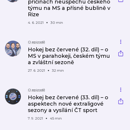
příčinách neúspěchu českého
týmu na MS a přísné bublině v
Rize
4. 6. 2021
30 min
O epizodě
Hokej bez červené (32. díl) – o
MS v parahokeji, českém týmu
a zvláštní sezoně
27. 6. 2021
32 min
O epizodě
Hokej bez červené (33. díl) – o
aspektech nové extraligové
sezony a vysílání ČT sport
7. 9. 2021
45 min