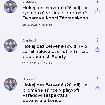
O epizodě
Hokej bez červené (26. díl) – o
rychlém čtvrtfinále, proměně
Dynama a konci Zábranského
28. 3. 2021
56 min
O epizodě
Hokej bez červené (27. díl) – o
semifinálové pachuti v Třinci a
budoucnosti Sparty
16. 4. 2021
48 min
O epizodě
Hokej bez červené (28. díl) – o
proměně Třince v play-off,
Varaďově respektu a
potenciálu Lence