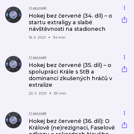
O epizodě
Hokej bez červené (34. díl) – o
startu extraligy a slabé
návštěvnosti na stadionech
16. 9. 2021
34 min
O epizodě
Hokej bez červené (35. díl) – o
spolupráci Krále s StB a
dominanci zkušených hráčů v
extralize
23. 9. 2021
39 min
O epizodě
Hokej bez červené (36. díl): O
Králově (ne)rezignaci, Faselově