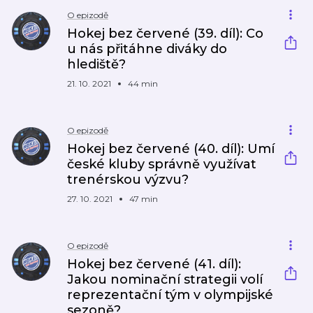
O epizodě
Hokej bez červené (39. díl): Co
u nás přitáhne diváky do
hlediště?
21. 10. 2021
44 min
O epizodě
Hokej bez červené (40. díl): Umí
české kluby správně využívat
trenérskou výzvu?
27. 10. 2021
47 min
O epizodě
Hokej bez červené (41. díl):
Jakou nominační strategii volí
reprezentační tým v olympijské
sezoně?