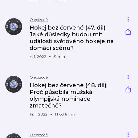
O epizodě
Hokej bez červené (47. díl):
Jaké důsledky budou mít
události světového hokeje na
domácí scénu?
4. 1. 2022
51 min
O epizodě
Hokej bez červené (48. díl):
Proč působila mužská
olympijská nominace
zmatečně?
14. 1. 2022
1 hod 6 min
O epizodě