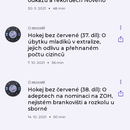
odkazu a rekordech Nového
30. 9. 2021
48 min
O epizodě
Hokej bez červené (37. díl): O
úbytku mladíků v extralize,
jejich odlivu a přehnaném
počtu cizinců
7. 10. 2021
36 min
O epizodě
Hokej bez červené (38. díl): O
adeptech na nominaci na ZOH,
nejistém brankovišti a rozkolu u
sborné
14. 10. 2021
50 min