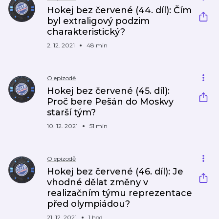
Hokej bez červené (44. díl): Čím
byl extraligový podzim
charakteristický?
2. 12. 2021
48 min
O epizodě
Hokej bez červené (45. díl):
Proč bere Pešán do Moskvy
starší tým?
10. 12. 2021
51 min
O epizodě
Hokej bez červené (46. díl): Je
vhodné dělat změny v
realizačním týmu reprezentace
před olympiádou?
21. 12. 2021
1 hod