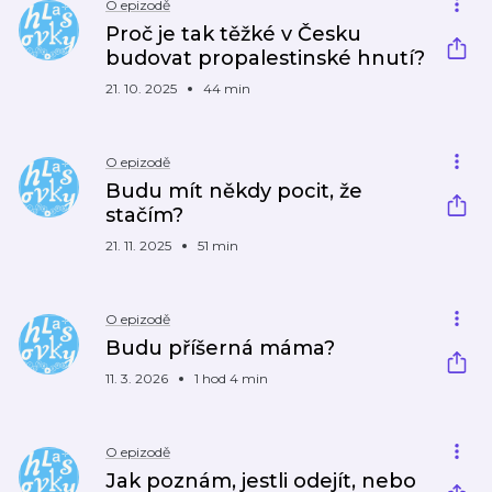
O epizodě
Proč je tak těžké v Česku
budovat propalestinské hnutí?
21. 10. 2025
44 min
O epizodě
Budu mít někdy pocit, že
stačím?
21. 11. 2025
51 min
O epizodě
Budu příšerná máma?
11. 3. 2026
1 hod 4 min
O epizodě
Jak poznám, jestli odejít, nebo