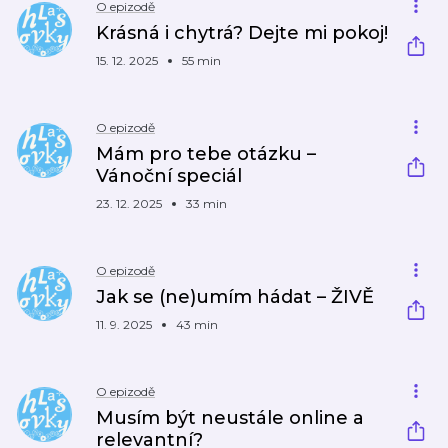
O epizodě
Krásná i chytrá? Dejte mi pokoj!
15. 12. 2025
55 min
O epizodě
Mám pro tebe otázku –
Vánoční speciál
23. 12. 2025
33 min
O epizodě
Jak se (ne)umím hádat –⁠⁠⁠⁠⁠⁠ ŽIVĚ
11. 9. 2025
43 min
O epizodě
Musím být neustále online a
relevantní?