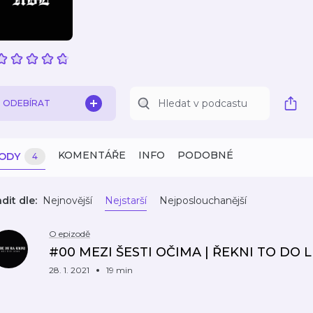
ODEBÍRAT
KOMENTÁŘE
INFO
PODOBNÉ
ZODY
4
dit dle:
Nejnovější
Nejstarší
Nejposlouchanější
O epizodě
#00 MEZI ŠESTI OČIMA | ŘEKNI TO DO 
28. 1. 2021
19 min