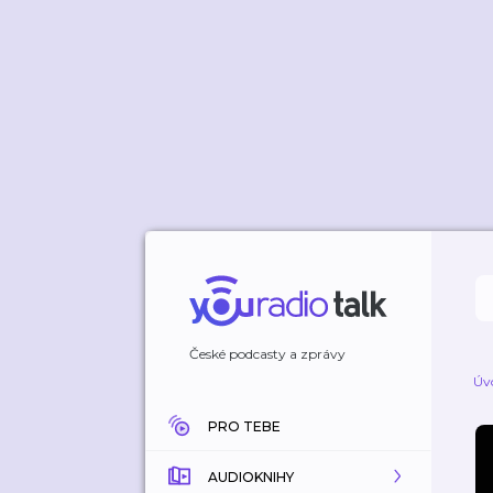
České podcasty a zprávy
Úv
PRO TEBE
AUDIOKNIHY