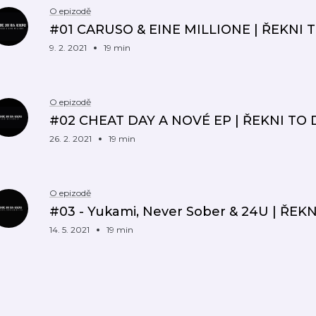
O epizodě
#01 CARUSO & EINE MILLIONE | ŘEKNI
9. 2. 2021
19 min
O epizodě
#02 CHEAT DAY A NOVÉ EP | ŘEKNI TO
26. 2. 2021
19 min
O epizodě
#03 - Yukami, Never Sober & 24U | ŘE
14. 5. 2021
19 min