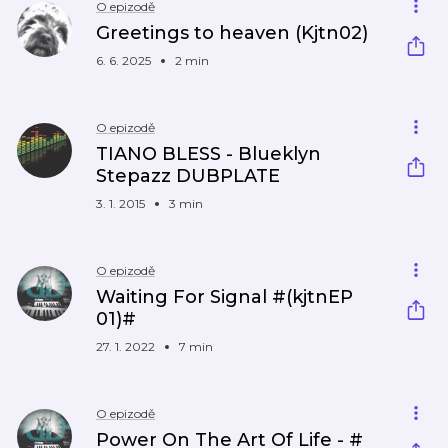
O epizodě
Greetings to heaven (Kjtn02)
6. 6. 2025
2 min
O epizodě
TIANO BLESS - Blueklyn
Stepazz DUBPLATE
3. 1. 2015
3 min
O epizodě
Waiting For Signal #(kjtnEP
01)#
27. 1. 2022
7 min
O epizodě
Power On The Art Of Life - #