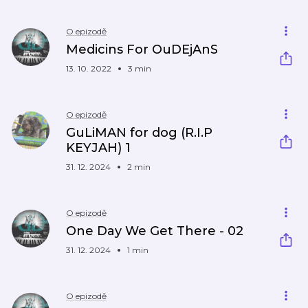
O epizodě
Medicins For OuDEjAnS
13. 10. 2022
3 min
O epizodě
GuLiMAN for dog (R.I.P
KEYJAH) 1
31. 12. 2024
2 min
O epizodě
One Day We Get There - 02
31. 12. 2024
1 min
O epizodě