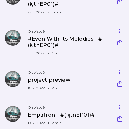
(kjtnEP01)#
27. 1. 2022
5 min
O epizodě
#Even With Its Melodies - #
(kjtnEP01)#
27. 1. 2022
4 min
O epizodě
project preview
16. 2. 2022
2 min
O epizodě
Empatron - #(kjtnEP01)#
19. 2. 2022
2 min