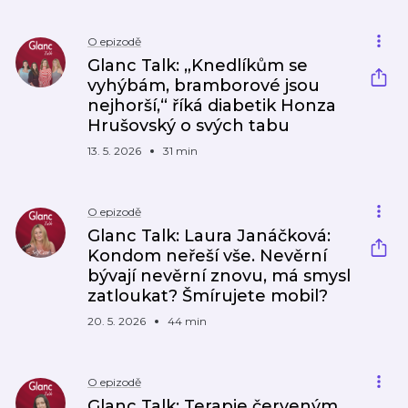
O epizodě
Glanc Talk: „Knedlíkům se
vyhýbám, bramborové jsou
nejhorší,“ říká diabetik Honza
Hrušovský o svých tabu
13. 5. 2026
31 min
O epizodě
Glanc Talk: Laura Janáčková:
Kondom neřeší vše. Nevěrní
bývají nevěrní znovu, má smysl
zatloukat? Šmírujete mobil?
20. 5. 2026
44 min
O epizodě
Glanc Talk: Terapie červeným