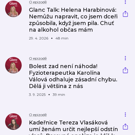
O epizodě
Glanc Talk: Helena Harabinová:
Nemůžu napravit, co jsem dceři
způsobila, když jsem pila. Chuť
na alkohol občas mám
29. 4. 2026
48 min
O epizodě
Bolest zad není náhoda!
Fyzioterapeutka Karolína
Válová odhaluje zásadní chybu.
Dělá ji většina z nás
3. 9. 2025
39 min
O epizodě
Kadeřnice Tereza Vlasáková
umí ženám určit nejlepší odstín