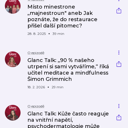
Místo minestrone
„majnestroun" aneb Jak
poznáte, že do restaurace
přišel další pitomec?
28. 8. 2025
39 min
O epizodě
Glanc Talk: „90 % našeho
utrpení si sami vytváříme,“ říká
učitel meditace a mindfulness
Šimon Grimmich
18. 2. 2026
29 min
O epizodě
Glanc Talk: Kůže často reaguje
na vnitřní napětí,
psychodermatologie může