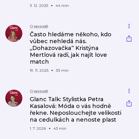
3. 12. 2025
44 min
O epizodě
Často hledáme někoho, kdo
vůbec nehledá nás.
„Dohazovačka“ Kristýna
Mertlová radí, jak najít love
match
19. 11. 2025
33 min
O epizodě
Glanc Talk: Stylistka Petra
Kasalová: Móda o vás hodně
řekne. Neposlouchejte velikosti
na cedulkách a nenoste plast
1. 7. 2026
43 min