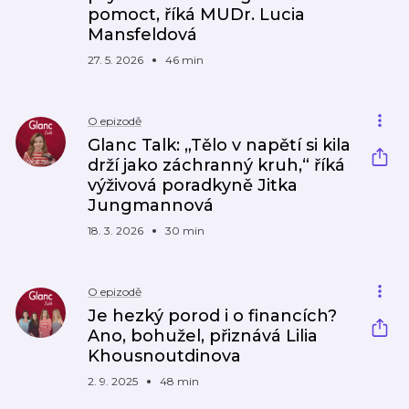
pomoct, říká MUDr. Lucia
Mansfeldová
27. 5. 2026
46 min
O epizodě
Glanc Talk: „Tělo v napětí si kila
drží jako záchranný kruh,“ říká
výživová poradkyně Jitka
Jungmannová
18. 3. 2026
30 min
O epizodě
Je hezký porod i o financích?
Ano, bohužel, přiznává Lilia
Khousnoutdinova
2. 9. 2025
48 min