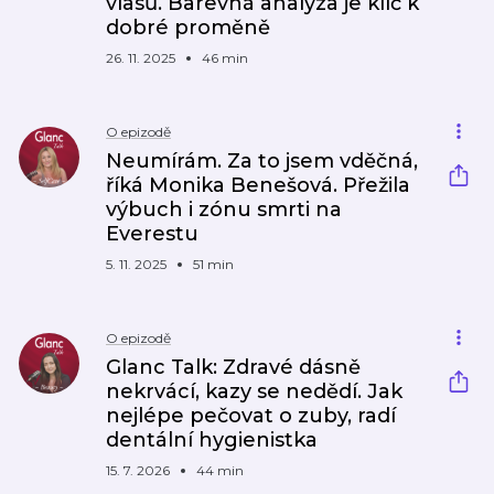
vlasů. Barevná analýza je klíč k
dobré proměně
26. 11. 2025
46 min
O epizodě
Neumírám. Za to jsem vděčná,
říká Monika Benešová. Přežila
výbuch i zónu smrti na
Everestu
5. 11. 2025
51 min
O epizodě
Glanc Talk: Zdravé dásně
nekrvácí, kazy se nedědí. Jak
nejlépe pečovat o zuby, radí
dentální hygienistka
15. 7. 2026
44 min