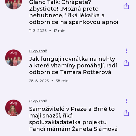
Glanc Talk: Chrápete?
Zbystřete! „Možná proto
nehubnete,“ říká lékařka a
odbornice na spánkovou apnoi
11. 3. 2026
17 min
O epizodě
Jak fungují rovnátka na nehty
a které vitamíny pomáhají, radí
odbornice Tamara Rotterová
28. 8. 2025
38 min
O epizodě
Samoživitelé v Praze a Brně to
mají snazší, říká
spoluzakladatelka projektu
Fandi mámám Žaneta Slámová