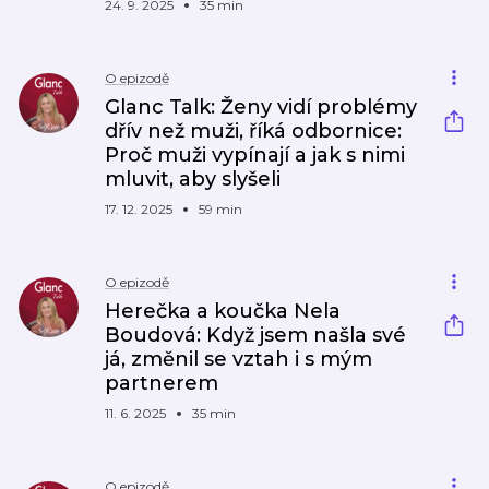
24. 9. 2025
35 min
O epizodě
Glanc Talk: Ženy vidí problémy
dřív než muži, říká odbornice:
Proč muži vypínají a jak s nimi
mluvit, aby slyšeli
17. 12. 2025
59 min
O epizodě
Herečka a koučka Nela
Boudová: Když jsem našla své
já, změnil se vztah i s mým
partnerem
11. 6. 2025
35 min
O epizodě