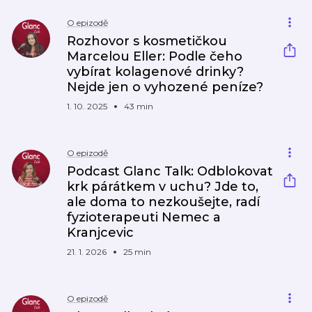
O epizodě
Rozhovor s kosmetičkou
Marcelou Eller: Podle čeho
vybírat kolagenové drinky?
Nejde jen o vyhozené peníze?
1. 10. 2025
43 min
O epizodě
Podcast Glanc Talk: Odblokovat
krk párátkem v uchu? Jde to,
ale doma to nezkoušejte, radí
fyzioterapeuti Nemec a
Kranjcevic
21. 1. 2026
25 min
O epizodě