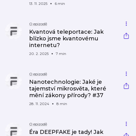
13. 11. 2025
6 min
O epizodě
Kvantová teleportace: Jak
blízko jsme kvantovému
internetu?
20. 2. 2025
7 min
O epizodě
Nanotechnologie: Jaké je
tajemství mikrosvěta, které
mění zákony přírody? #37
28. 11. 2024
8 min
O epizodě
Éra DEEPFAKE je tady! Jak