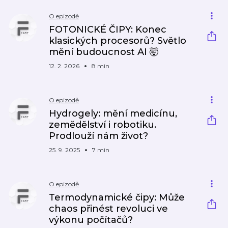
O epizodě
FOTONICKÉ ČIPY: Konec
klasických procesorů? Světlo
mění budoucnost AI 🤯
12. 2. 2026
8 min
O epizodě
Hydrogely: mění medicínu,
zemědělství i robotiku.
Prodlouží nám život?
25. 9. 2025
7 min
O epizodě
Termodynamické čipy: Může
chaos přinést revoluci ve
výkonu počítačů?