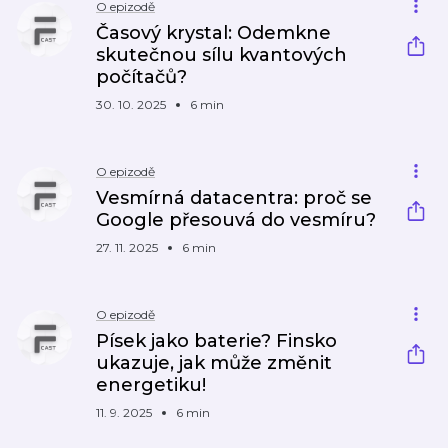
O epizodě
Časový krystal: Odemkne
skutečnou sílu kvantových
počítačů?
30. 10. 2025
6 min
O epizodě
Vesmírná datacentra: proč se
Google přesouvá do vesmíru?
27. 11. 2025
6 min
O epizodě
Písek jako baterie? Finsko
ukazuje, jak může změnit
energetiku!
11. 9. 2025
6 min