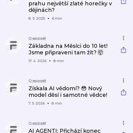
prahu největší zlaté horečky v
dějinách?
8. 5. 2025
6 min
O epizodě
Základna na Měsíci do 10 let!
Jsme připraveni tam žít? 🤯
17. 4. 2026
8 min
O epizodě
Získala AI vědomí? 😳 Nový
model děsí i samotné vědce!
7. 5. 2026
8 min
O epizodě
AI AGENTI: Přichází konec