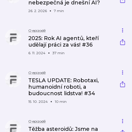
nebezpečná je dnešní AI?
26. 2. 2026
7 min
O epizodě
2025: Rok AI agentů, kteří
udělají práci za vás! #36
6. 11. 2024
37 min
O epizodě
TESLA UPDATE: Robotaxi,
humanoidní roboti, a
budoucnost lidstva! #34
15. 10. 2024
10 min
O epizodě
Těžba asteroidů: Jsme na