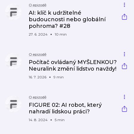
O epizodě
AI: klíč k udržitelné
budoucnosti nebo globální
pohroma? #28
27. 6. 2024
10 min
O epizodě
Počítač ovládaný MYŠLENKOU?
Neuralink změní lidstvo navždy!
16. 7. 2026
9 min
O epizodě
FIGURE 02: AI robot, který
nahradí lidskou práci?
14. 8. 2024
5 min