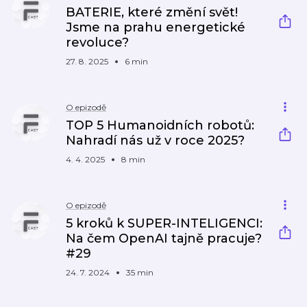
BATERIE, které změní svět!
Jsme na prahu energetické
revoluce?
27. 8. 2025
6 min
O epizodě
TOP 5 Humanoidních robotů:
Nahradí nás už v roce 2025?
4. 4. 2025
8 min
O epizodě
5 kroků k SUPER-INTELIGENCI:
Na čem OpenAI tajně pracuje?
#29
24. 7. 2024
35 min