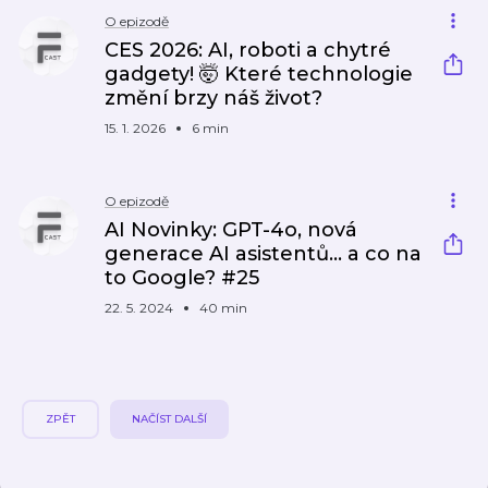
O epizodě
CES 2026: AI, roboti a chytré
gadgety! 🤯 Které technologie
změní brzy náš život?
15. 1. 2026
6 min
O epizodě
AI Novinky: GPT-4o, nová
generace AI asistentů... a co na
to Google? #25
22. 5. 2024
40 min
ZPĚT
NAČÍST DALŠÍ