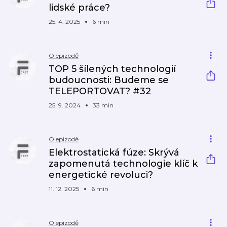
lidské práce?
25. 4. 2025
6 min
O epizodě
TOP 5 šílených technologií
budoucnosti: Budeme se
TELEPORTOVAT? #32
25. 9. 2024
33 min
O epizodě
Elektrostatická fúze: Skrývá
zapomenutá technologie klíč k
energetické revoluci?
11. 12. 2025
6 min
O epizodě