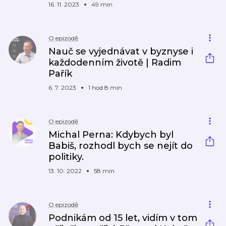
16. 11. 2023
49 min
O epizodě
Nauč se vyjednávat v byznyse i
každodenním životě | Radim
Pařík
6. 7. 2023
1 hod 8 min
O epizodě
Michal Perna: Kdybych byl
Babiš, rozhodl bych se nejít do
politiky.
13. 10. 2022
58 min
O epizodě
Podnikám od 15 let, vidím v tom