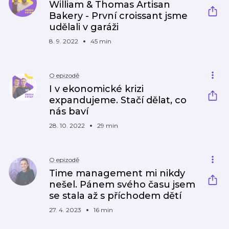
William & Thomas Artisan
Bakery - První croissant jsme
udělali v garáži
8. 9. 2022
45 min
O epizodě
I v ekonomické krizi
expandujeme. Stačí dělat, co
nás baví
28. 10. 2022
29 min
O epizodě
Time management mi nikdy
nešel. Pánem svého času jsem
se stala až s příchodem dětí
27. 4. 2023
16 min