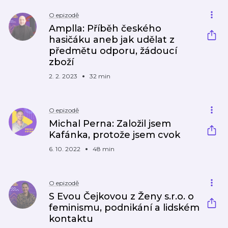
O epizodě
Amplla: Příběh českého
hasičáku aneb jak udělat z
předmětu odporu, žádoucí
zboží
2. 2. 2023
32 min
O epizodě
Michal Perna: Založil jsem
Kafánka, protože jsem cvok
6. 10. 2022
48 min
O epizodě
S Evou Čejkovou z Ženy s.r.o. o
feminismu, podnikání a lidském
kontaktu