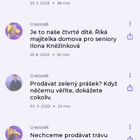
23. 2. 2023
28 min
O epizodě
Je to naše čtvrté dítě. Říká
majitelka domova pro seniory
Ilona Kněžínková
25. 8. 2022
52 min
O epizodě
Prodávat zelený prášek? Když
něčemu věříte, dokážete
cokoliv.
30. 3. 2023
22 min
O epizodě
Nechceme prodávat trávu