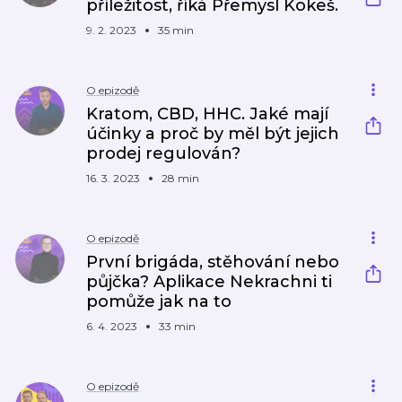
příležitost, říká Přemysl Kokeš.
9. 2. 2023
35 min
O epizodě
Kratom, CBD, HHC. Jaké mají
účinky a proč by měl být jejich
prodej regulován?
16. 3. 2023
28 min
O epizodě
První brigáda, stěhování nebo
půjčka? Aplikace Nekrachni ti
pomůže jak na to
6. 4. 2023
33 min
O epizodě