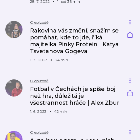
28. 7. 2022
1 hod 36 min
O epizodě
Rakovina vás změní, snažím se
pomáhat, kde to jde, říká
majitelka Pinky Protein | Katya
Tsvetanova Gogeva
11. 5. 2023
34 min
O epizodě
Fotbal v Čechách je spíše boj
než hra, důležitá je
všestrannost hráče | Alex Zbur
1. 6. 2023
42 min
O epizodě