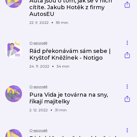
Auta jsou o tom, jak se v nich
cítíte. Jakub Hotěk z firmy
AutosEU
22. 9. 2022
59 min
O epizodě
Rád překonávám sám sebe |
Kryštof Kněžínek - Notigo
24. 11. 2022
34 min
O epizodě
Pura Vida je továrna na sny,
říkají majitelky
2. 12. 2022
31 min
O epizodě