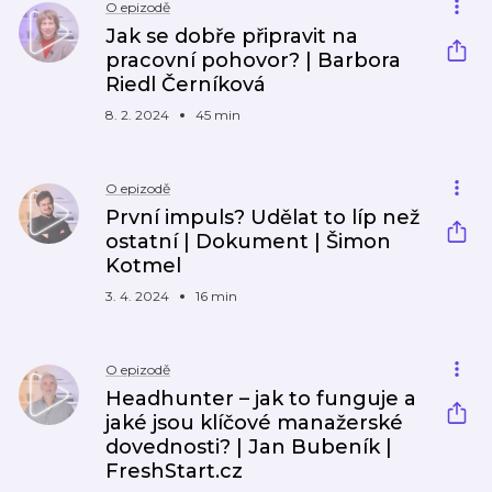
O epizodě
Jak se dobře připravit na
pracovní pohovor? | Barbora
Riedl Černíková
8. 2. 2024
45 min
O epizodě
První impuls? Udělat to líp než
ostatní | Dokument | Šimon
Kotmel
3. 4. 2024
16 min
O epizodě
Headhunter – jak to funguje a
jaké jsou klíčové manažerské
dovednosti? | Jan Bubeník |
FreshStart.cz