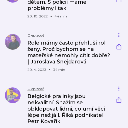
dětem. S policií máme
problémy i tak
20. 10. 2022
44 min
O epizodě
Role mámy často přehluší roli
ženy. Proč bychom se na
mateřské nemohly cítit dobře?
| Jaroslava Šnejdarová
20. 4. 2023
34 min
O epizodě
Belgické pralinky jsou
nekvalitní. Snažím se
obklopovat lidmi, co umí věci
lépe než já l. Říká podnikatel
Petr Kovařík