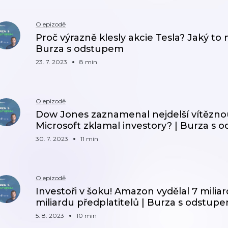
O epizodě
Proč výrazně klesly akcie Tesla? Jaký to m
Burza s odstupem
23. 7. 2023
8 min
O epizodě
Dow Jones zaznamenal nejdelší vítěznou s
Microsoft zklamal investory? | Burza s
30. 7. 2023
11 min
O epizodě
Investoři v šoku! Amazon vydělal 7 milia
miliardu předplatitelů | Burza s odstup
5. 8. 2023
10 min