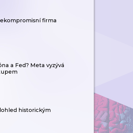
 Nekompromisní firma
óna a Fed? Meta vyzývá
stupem
dohled historickým