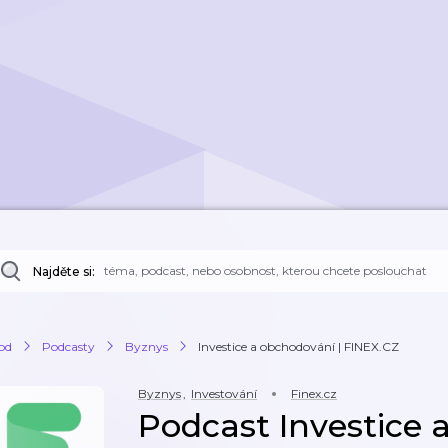
Najděte si:
od
Podcasty
Byznys
Investice a obchodování | FINEX.CZ
Byznys
,
Investování
Finex.cz
Podcast Investice 