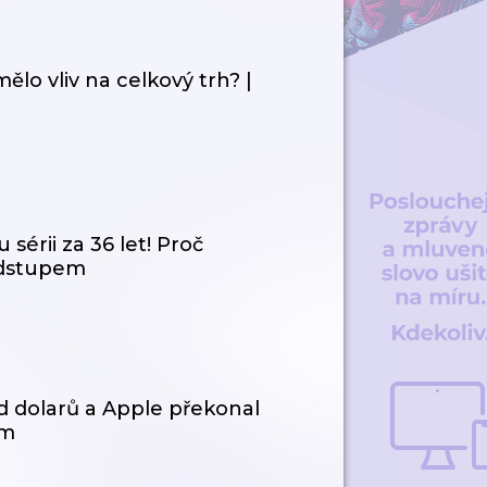
ělo vliv na celkový trh? |
érii za 36 let! Proč
 odstupem
rd dolarů a Apple překonal
em