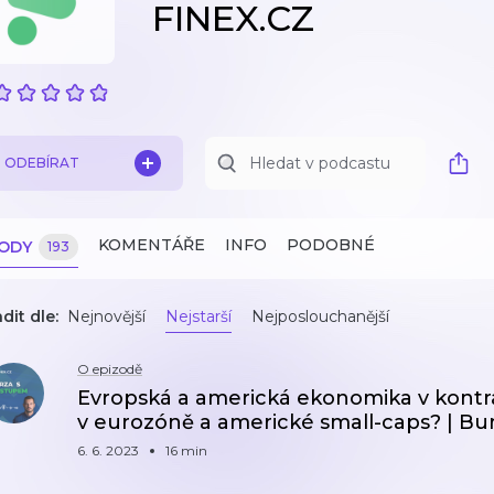
FINEX.CZ
ODEBÍRAT
KOMENTÁŘE
INFO
PODOBNÉ
ZODY
193
dit dle:
Nejnovější
Nejstarší
Nejposlouchanější
O epizodě
Evropská a americká ekonomika v kontrast
v eurozóně a americké small-caps? | B
6. 6. 2023
16 min