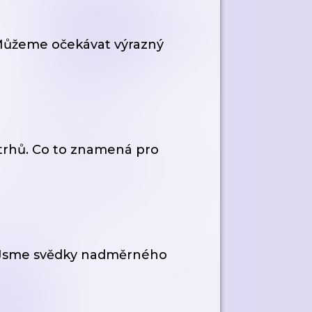
 Můžeme očekávat výrazný
trhů. Co to znamená pro
í! Jsme svědky nadměrného