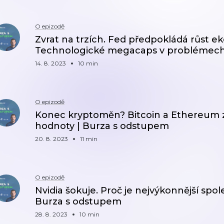
O epizodě
Zvrat na trzích. Fed předpokládá růst ek
Technologické megacaps v problémech
14. 8. 2023
10 min
O epizodě
Konec kryptoměn? Bitcoin a Ethereum z
hodnoty | Burza s odstupem
20. 8. 2023
11 min
O epizodě
Nvidia šokuje. Proč je nejvýkonnější spol
Burza s odstupem
28. 8. 2023
10 min