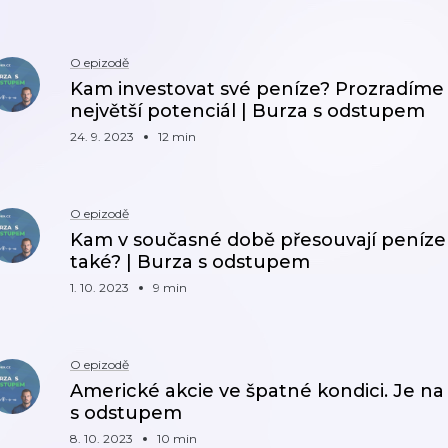
O epizodě
Kam investovat své peníze? Prozradíme 
největší potenciál | Burza s odstupem
24. 9. 2023
12 min
O epizodě
Kam v současné době přesouvají peníze m
také? | Burza s odstupem
1. 10. 2023
9 min
O epizodě
Americké akcie ve špatné kondici. Je na 
s odstupem
8. 10. 2023
10 min