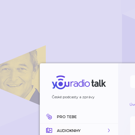
České podcasty a zprávy
Úv
PRO TEBE
AUDIOKNIHY