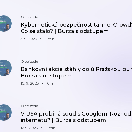
O epizodě
Kybernetická bezpečnost táhne. CrowdSt
Co se stalo? | Burza s odstupem
3. 9. 2023
11 min
O epizodě
Bankovní akcie stáhly dolů Pražskou bu
Burza s odstupem
10. 9. 2023
10 min
O epizodě
V USA probíhá soud s Googlem. Rozhod
internetu? | Burza s odstupem
17. 9. 2023
11 min