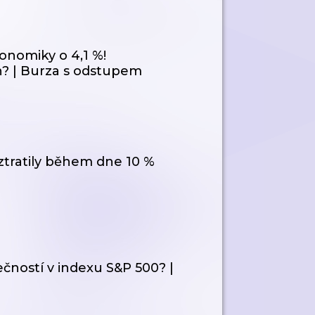
onomiky o 4,1 %!
? | Burza s odstupem
tratily během dne 10 %
ečností v indexu S&P 500? |