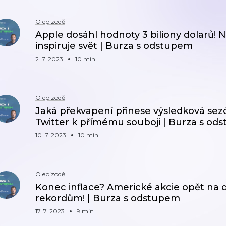
O epizodě
Apple dosáhl hodnoty 3 biliony dolarů!
inspiruje svět | Burza s odstupem
2. 7. 2023
10 min
O epizodě
Jaká překvapení přinese výsledková sez
Twitter k přímému souboji | Burza s od
10. 7. 2023
10 min
O epizodě
Konec inflace? Americké akcie opět na 
rekordům! | Burza s odstupem
17. 7. 2023
9 min