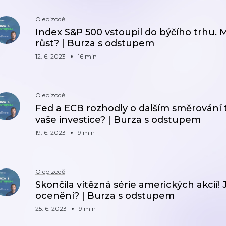
O epizodě
Index S&P 500 vstoupil do býčího trhu.
růst? | Burza s odstupem
12. 6. 2023
16 min
O epizodě
Fed a ECB rozhodly o dalším směrování 
vaše investice? | Burza s odstupem
19. 6. 2023
9 min
O epizodě
Skončila vítězná série amerických akci
ocenění? | Burza s odstupem
25. 6. 2023
9 min