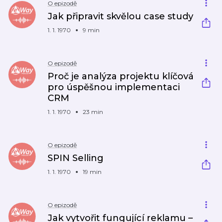
O epizodě
Jak připravit skvělou case study
1. 1. 1970
9 min
O epizodě
Proč je analýza projektu klíčová
pro úspěšnou implementaci
CRM
1. 1. 1970
23 min
O epizodě
SPIN Selling
1. 1. 1970
19 min
O epizodě
Jak vytvořit fungující reklamu –