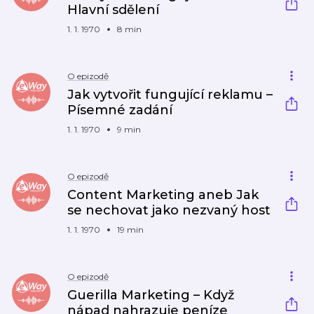
Hlavní sdělení
1. 1. 1970
8 min
O epizodě
Jak vytvořit fungující reklamu –
Písemné zadání
1. 1. 1970
9 min
O epizodě
Content Marketing aneb Jak
se nechovat jako nezvaný host
1. 1. 1970
19 min
O epizodě
Guerilla Marketing – Když
nápad nahrazuje peníze