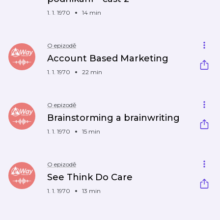
1. 1. 1970
14 min
O epizodě
Account Based Marketing
1. 1. 1970
22 min
O epizodě
Brainstorming a brainwriting
1. 1. 1970
15 min
O epizodě
See Think Do Care
1. 1. 1970
13 min