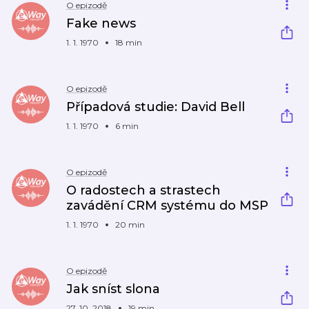
O epizodě
Fake news
1. 1. 1970
18 min
O epizodě
Případová studie: David Bell
1. 1. 1970
6 min
O epizodě
O radostech a strastech
zavádění CRM systému do MSP
1. 1. 1970
20 min
O epizodě
Jak sníst slona
27. 10. 2018
19 min