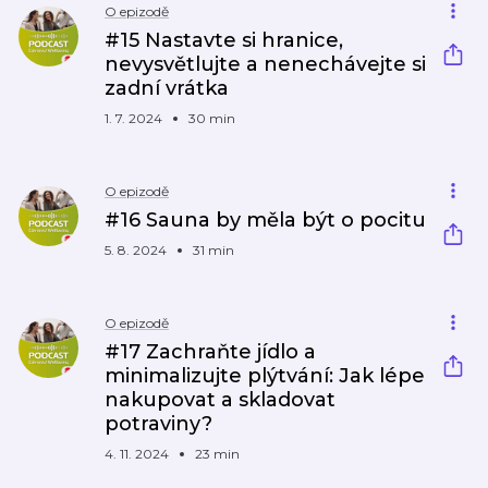
O epizodě
#15 Nastavte si hranice,
nevysvětlujte a nenechávejte si
zadní vrátka
1. 7. 2024
30 min
O epizodě
#16 Sauna by měla být o pocitu
5. 8. 2024
31 min
O epizodě
#17 Zachraňte jídlo a
minimalizujte plýtvání: Jak lépe
nakupovat a skladovat
potraviny?
4. 11. 2024
23 min