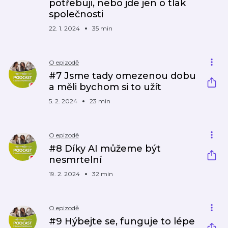
potřebuji, nebo jde jen o tlak
společnosti
22. 1. 2024
35 min
O epizodě
#7 Jsme tady omezenou dobu
a měli bychom si to užít
5. 2. 2024
23 min
O epizodě
#8 Díky AI můžeme být
nesmrtelní
19. 2. 2024
32 min
O epizodě
#9 Hýbejte se, funguje to lépe