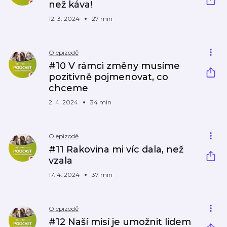
než káva!
12. 3. 2024
27 min
O epizodě
#10 V rámci změny musíme
pozitivně pojmenovat, co
chceme
2. 4. 2024
34 min
O epizodě
#11 Rakovina mi víc dala, než
vzala
17. 4. 2024
37 min
O epizodě
#12 Naší misí je umožnit lidem