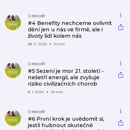
O epizodě
#4 Benefity nechceme ovlivnit
dění jen u nás ve firmě, ale i
životy lidí kolem nás
28. 11. 2023
21 min
O epizodě
#5 Sezení je mor 21. století -
nešetří energii, ale zvyšuje
riziko civilizačních chorob
8. 1. 2024
24 min
O epizodě
#6 První krok je uvědomit si,
jestli hubnout skutečně