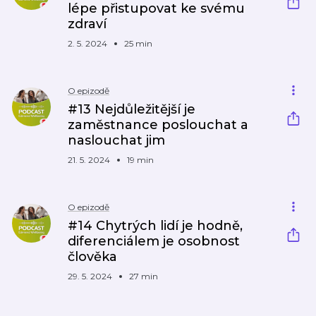
lépe přistupovat ke svému
zdraví
2. 5. 2024
25 min
O epizodě
#13 Nejdůležitější je
zaměstnance poslouchat a
naslouchat jim
21. 5. 2024
19 min
O epizodě
#14 Chytrých lidí je hodně,
diferenciálem je osobnost
člověka
29. 5. 2024
27 min