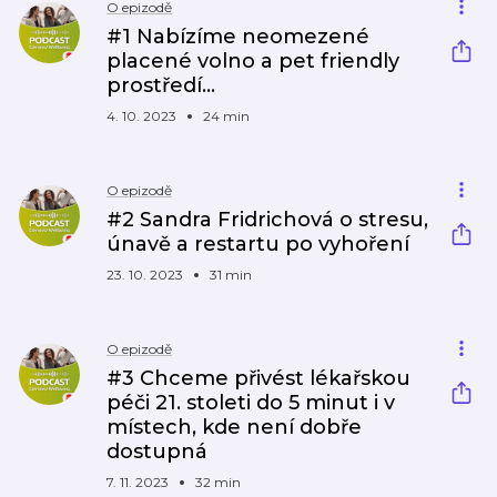
O epizodě
#1 Nabízíme neomezené
placené volno a pet friendly
prostředí…
4. 10. 2023
24 min
O epizodě
#2 Sandra Fridrichová o stresu,
únavě a restartu po vyhoření
23. 10. 2023
31 min
O epizodě
#3 Chceme přivést lékařskou
péči 21. stoleti do 5 minut i v
místech, kde není dobře
dostupná
7. 11. 2023
32 min