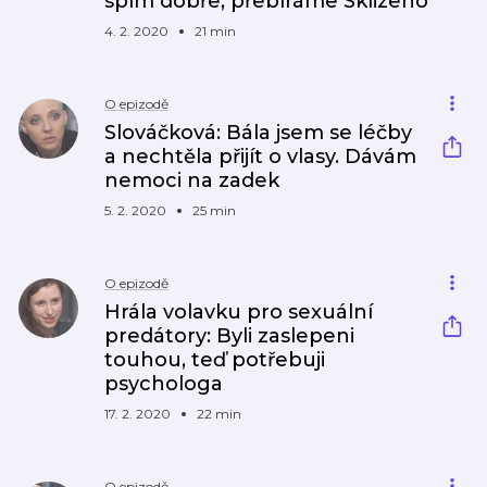
spím dobře, přebíráme Sklizeno
4. 2. 2020
21 min
O epizodě
Slováčková: Bála jsem se léčby
a nechtěla přijít o vlasy. Dávám
nemoci na zadek
5. 2. 2020
25 min
O epizodě
Hrála volavku pro sexuální
predátory: Byli zaslepeni
touhou, teď potřebuji
psychologa
17. 2. 2020
22 min
O epizodě