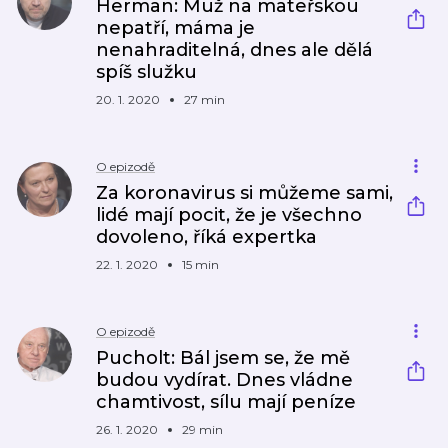
Herman: Muž na mateřskou
nepatří, máma je
nenahraditelná, dnes ale dělá
spíš služku
20. 1. 2020
27 min
O epizodě
Za koronavirus si můžeme sami,
lidé mají pocit, že je všechno
dovoleno, říká expertka
22. 1. 2020
15 min
O epizodě
Pucholt: Bál jsem se, že mě
budou vydírat. Dnes vládne
chamtivost, sílu mají peníze
26. 1. 2020
29 min