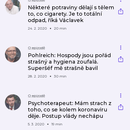
Některé potraviny dělají s tělem
to, co cigarety. Je to totální
odpad, říká Václavek
24. 2. 2020
20 min
O epizodě
Pohlreich: Hospody jsou pořád
strašný a hygiena zoufalá.
Superšéf mě strašně bavil
28. 2. 2020
30 min
O epizodě
Psychoterapeut: Mám strach z
toho, co se kolem koronaviru
děje. Postup vlády nechápu
5. 3. 2020
19 min