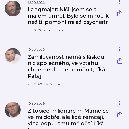
O epizodě
Langmajer: Ničil jsem se a
málem umřel. Bylo se mnou k
nežití, pomohl mi až psychiatr
27. 12. 2019
27 min
O epizodě
Zamilovanost nemá s láskou
nic společného, ve vztahu
chceme druhého měnit, říká
Rataj
2. 1. 2020
21 min
O epizodě
Z topiče milionářem: Máme se
velmi dobře, ale lidé remcají,
vlna populismu mě děsí, říká