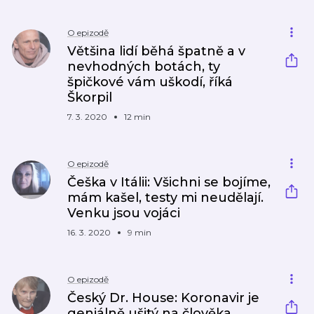
O epizodě
Většina lidí běhá špatně a v
nevhodných botách, ty
špičkové vám uškodí, říká
Škorpil
7. 3. 2020
12 min
O epizodě
Češka v Itálii: Všichni se bojíme,
mám kašel, testy mi neudělají.
Venku jsou vojáci
16. 3. 2020
9 min
O epizodě
Český Dr. House: Koronavir je
geniálně ušitý na člověka.