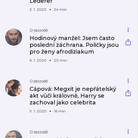
Lederer
3. 1. 2020
24 min
O epizodě
Hodinový manžel: Jsem často
poslední záchrana. Poličky jsou
pro ženy afrodiziakum
6. 1. 2020
20 min
O epizodě
Cápová: Megxit je nepřátelský
akt vůči královně, Harry se
zachoval jako celebrita
9. 1. 2020
16 min
O epizodě