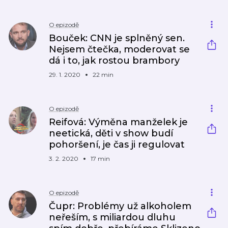
O epizodě
Bouček: CNN je splněný sen.
Nejsem čtečka, moderovat se
dá i to, jak rostou brambory
29. 1. 2020
22 min
O epizodě
Reifová: Výměna manželek je
neetická, děti v show budí
pohoršení, je čas ji regulovat
3. 2. 2020
17 min
O epizodě
Čupr: Problémy už alkoholem
neřeším, s miliardou dluhu