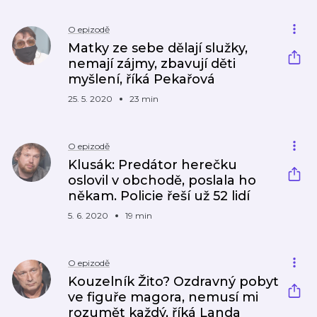
O epizodě
Matky ze sebe dělají služky,
nemají zájmy, zbavují děti
myšlení, říká Pekařová
25. 5. 2020
23 min
O epizodě
Klusák: Predátor herečku
oslovil v obchodě, poslala ho
někam. Policie řeší už 52 lidí
5. 6. 2020
19 min
O epizodě
Kouzelník Žito? Ozdravný pobyt
ve figuře magora, nemusí mi
rozumět každý, říká Landa