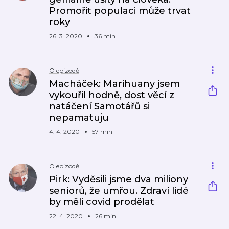
Promořit populaci může trvat
roky
26. 3. 2020
36 min
O epizodě
Macháček: Marihuany jsem
vykouřil hodně, dost věcí z
natáčení Samotářů si
nepamatuju
4. 4. 2020
57 min
O epizodě
Pirk: Vyděsili jsme dva miliony
seniorů, že umřou. Zdraví lidé
by měli covid prodělat
22. 4. 2020
26 min