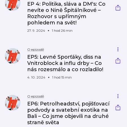
EP 4: Politika, sláva a DM's: Co
nevíte o Nině Špitálníkové –
Rozhovor s upřímným
pohledem na svět!
27. 9. 2024
1 hod 26 min
O epizodě
EP5: Levné Sporťáky, diss na
Vnitroblock a influ drby – Co
nás rozesmálo a co rozladilo!
4. 10. 2024
1 hod 15 min
O epizodě
EP6: Petrolheadství, pojišťovací
podvody a svatební exotika na
Bali – Co jsme objevili na druhé
straně světa