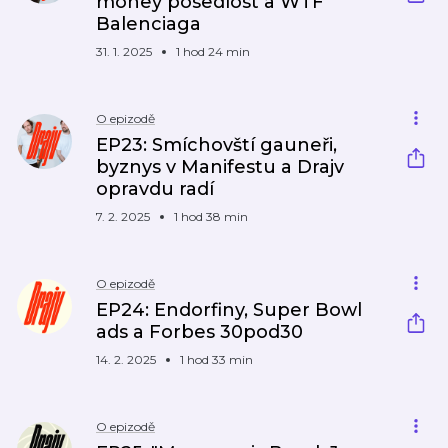
money posedlost a WTF
Balenciaga
31. 1. 2025
1 hod 24 min
O epizodě
EP23: Smíchovští gauneři,
byznys v Manifestu a Drajv
opravdu radí
7. 2. 2025
1 hod 38 min
O epizodě
EP24: Endorfiny, Super Bowl
ads a Forbes 30pod30
14. 2. 2025
1 hod 33 min
O epizodě