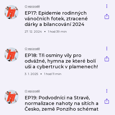
O epizodě
EP17: Epidemie rodinných
vánočních fotek, ztracené
dárky a bilancování 2024
27. 12. 2024
1 hod 39 min
O epizodě
EP18: Tři osminy vily pro
odvážné, hymna ze které bolí
uši a cybertruck v plamenech!
3. 1. 2025
1 hod 11 min
O epizodě
EP19: Podvodníci na Stravě,
normalizace nahoty na sítích a
Česko, země Ponziho schémat