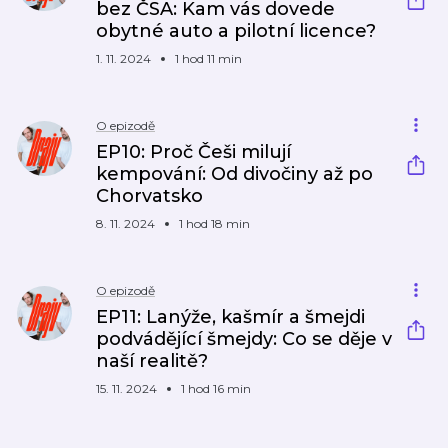
bez ČSA: Kam vás dovede
obytné auto a pilotní licence?
1. 11. 2024
1 hod 11 min
O epizodě
EP10: Proč Češi milují
kempování: Od divočiny až po
Chorvatsko
8. 11. 2024
1 hod 18 min
O epizodě
EP11: Lanýže, kašmír a šmejdi
podvádějící šmejdy: Co se děje v
naší realitě?
15. 11. 2024
1 hod 16 min