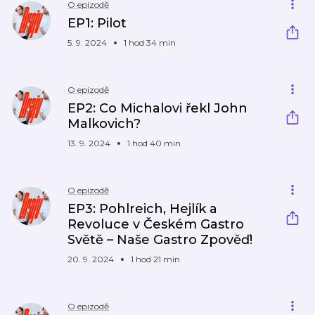
O epizodě
EP1: Pilot
5. 9. 2024
1 hod 34 min
O epizodě
EP2: Co Michalovi řekl John
Malkovich?
13. 9. 2024
1 hod 40 min
O epizodě
EP3: Pohlreich, Hejlík a
Revoluce v Českém Gastro
Světě – Naše Gastro Zpověď!
20. 9. 2024
1 hod 21 min
O epizodě