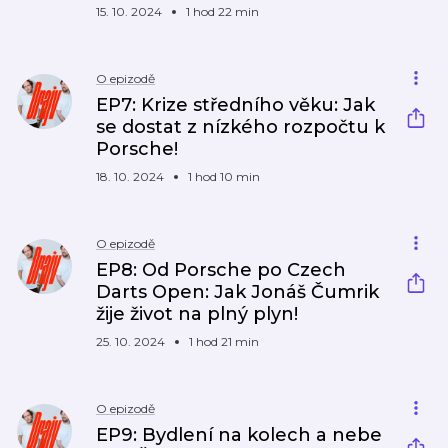
15. 10. 2024
1 hod 22 min
O epizodě
EP7: Krize středního věku: Jak
se dostat z nízkého rozpočtu k
Porsche!
18. 10. 2024
1 hod 10 min
O epizodě
EP8: Od Porsche po Czech
Darts Open: Jak Jonáš Čumrik
žije život na plný plyn!
25. 10. 2024
1 hod 21 min
O epizodě
EP9: Bydlení na kolech a nebe