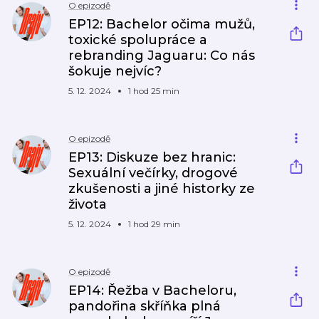
O epizodě
EP12: Bachelor očima mužů,
toxické spolupráce a
rebranding Jaguaru: Co nás
šokuje nejvíc?
5. 12. 2024
1 hod 25 min
O epizodě
EP13: Diskuze bez hranic:
Sexuální večírky, drogové
zkušenosti a jiné historky ze
života
5. 12. 2024
1 hod 29 min
O epizodě
EP14: Řežba v Bacheloru,
pandořina skříňka plná