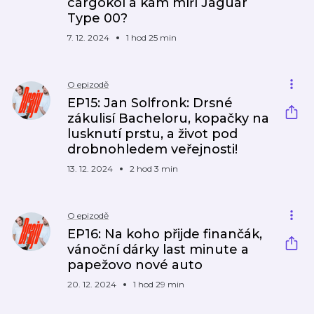
cargokol a kam míří Jaguar
Type 00?
7. 12. 2024
1 hod 25 min
O epizodě
EP15: Jan Solfronk: Drsné
zákulisí Bacheloru, kopačky na
lusknutí prstu, a život pod
drobnohledem veřejnosti!
13. 12. 2024
2 hod 3 min
O epizodě
EP16: Na koho přijde finančák,
vánoční dárky last minute a
papežovo nové auto
20. 12. 2024
1 hod 29 min