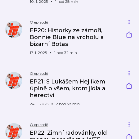
10. 1. 2025
1 hod 28 min
O epizodě
EP20: Historky ze zámoří,
Bonnie Blue na vrcholu a
bizarní Botas
17. 1. 2025
1 hod 32 min
O epizodě
EP21: S Lukášem Hejlíkem
úplně o všem, krom jídla a
herectví
24. 1. 2025
2 hod 38 min
O epizodě
EP22: Zimní radovánky, old