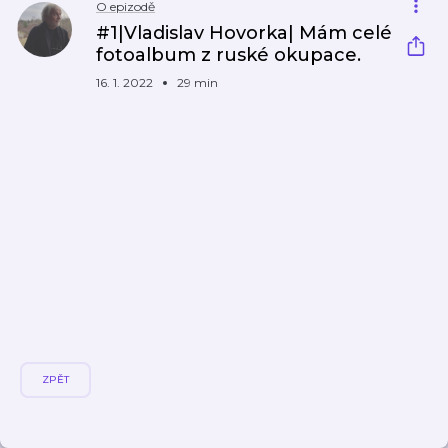
O epizodě
#1|Vladislav Hovorka| Mám celé
fotoalbum z ruské okupace.
16. 1. 2022
29 min
ZPĚT