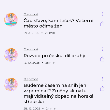
O epizodě
Čau šťávo, kam tečeš? Večerní
město očima žen
29. 3. 2026
26 min
O epizodě
Rozvod po česku, díl druhý
12. 10. 2025
25 min
O epizodě
Budeme časem na sníh jen
vzpomínat? Změny klimatu
mají viditelný dopad na horská
střediska
28. 12. 2025
24 min