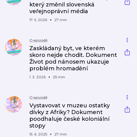
který změnil slovenská
veřejnoprávní média
17. 5. 2026
27 min
O epizodě
Zaskládaný byt, ve kterém
skoro nejde chodit. Dokument
Život pod nánosem ukazuje
problém hromadění
1. 3. 2026
25 min
O epizodě
Vystavovat v muzeu ostatky
dívky z Afriky? Dokument
poodhaluje české koloniální
stopy
15. 6. 2025
27 min