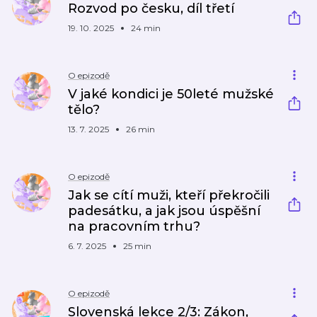
Rozvod po česku, díl třetí
19. 10. 2025
24 min
O epizodě
V jaké kondici je 50leté mužské
tělo?
13. 7. 2025
26 min
O epizodě
Jak se cítí muži, kteří překročili
padesátku, a jak jsou úspěšní
na pracovním trhu?
6. 7. 2025
25 min
O epizodě
Slovenská lekce 2/3: Zákon,