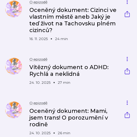
O epizodě
Oceněný dokument: Cizinci ve
vlastním městě aneb Jaký je
teď život na Tachovsku plném
cizinců?
16. 11. 2025
24 min
O epizodě
Vítězný dokument o ADHD:
Rychlá a neklidná
24. 10. 2025
27 min
O epizodě
Oceněný dokument: Mami,
jsem trans! O porozumění v
rodině
24. 10. 2025
26 min