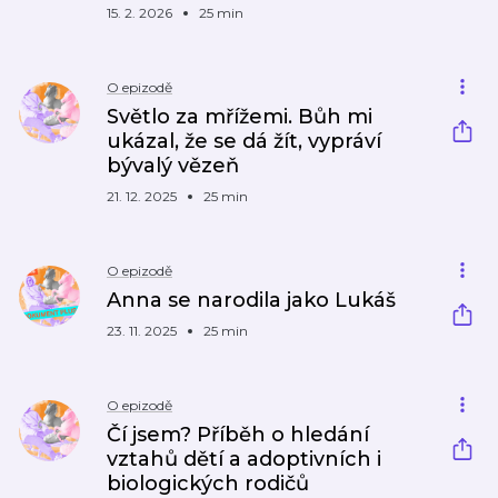
15. 2. 2026
25 min
O epizodě
Světlo za mřížemi. Bůh mi
ukázal, že se dá žít, vypráví
bývalý vězeň
21. 12. 2025
25 min
O epizodě
Anna se narodila jako Lukáš
23. 11. 2025
25 min
O epizodě
Čí jsem? Příběh o hledání
vztahů dětí a adoptivních i
biologických rodičů