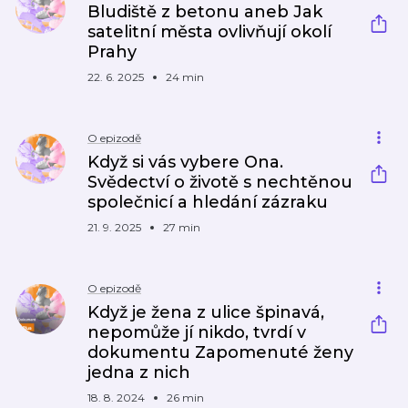
Bludiště z betonu aneb Jak
satelitní města ovlivňují okolí
Prahy
22. 6. 2025
24 min
O epizodě
Když si vás vybere Ona.
Svědectví o životě s nechtěnou
společnicí a hledání zázraku
21. 9. 2025
27 min
O epizodě
Když je žena z ulice špinavá,
nepomůže jí nikdo, tvrdí v
dokumentu Zapomenuté ženy
jedna z nich
18. 8. 2024
26 min