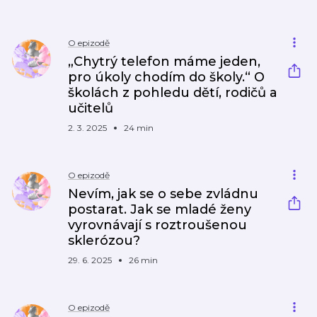
O epizodě
„Chytrý telefon máme jeden,
pro úkoly chodím do školy.“ O
školách z pohledu dětí, rodičů a
učitelů
2. 3. 2025
24 min
O epizodě
Nevím, jak se o sebe zvládnu
postarat. Jak se mladé ženy
vyrovnávají s roztroušenou
sklerózou?
29. 6. 2025
26 min
O epizodě