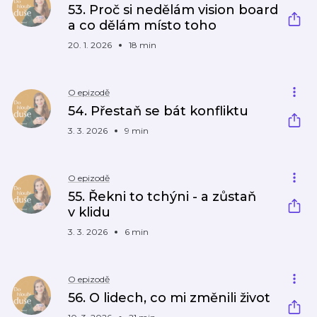
53. Proč si nedělám vision board
a co dělám místo toho
20. 1. 2026
18 min
O epizodě
54. Přestaň se bát konfliktu
3. 3. 2026
9 min
O epizodě
55. Řekni to tchýni - a zůstaň
v klidu
3. 3. 2026
6 min
O epizodě
56. O lidech, co mi změnili život