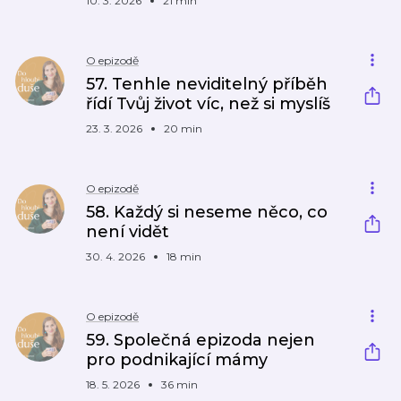
10. 3. 2026
21 min
O epizodě
57. Tenhle neviditelný příběh
řídí Tvůj život víc, než si myslíš
23. 3. 2026
20 min
O epizodě
58. Každý si neseme něco, co
není vidět
30. 4. 2026
18 min
O epizodě
59. Společná epizoda nejen
pro podnikající mámy
18. 5. 2026
36 min