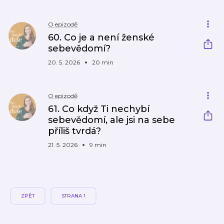
O epizodě
60. Co je a není ženské
sebevědomí?
20. 5. 2026
20 min
O epizodě
61. Co když Ti nechybí
sebevědomí, ale jsi na sebe
příliš tvrdá?
21. 5. 2026
9 min
ZPĚT
STRANA 1