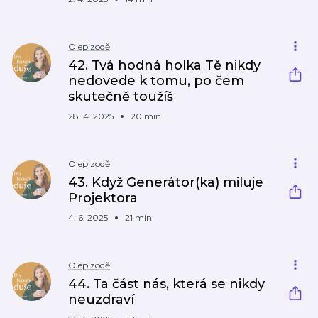
O epizodě
42. Tvá hodná holka Tě nikdy
nedovede k tomu, po čem
skutečně toužíš
28. 4. 2025
20 min
O epizodě
43. Když Generátor(ka) miluje
Projektora
4. 6. 2025
21 min
O epizodě
44. Ta část nás, která se nikdy
neuzdraví