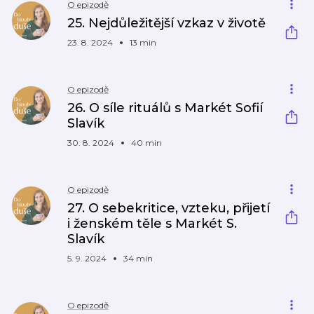
O epizodě
25. Nejdůležitější vzkaz v životě
23. 8. 2024
13 min
O epizodě
26. O síle rituálů s Markét Sofií
Slavík
30. 8. 2024
40 min
O epizodě
27. O sebekritice, vzteku, přijetí
i ženském těle s Markét S.
Slavík
5. 9. 2024
34 min
O epizodě