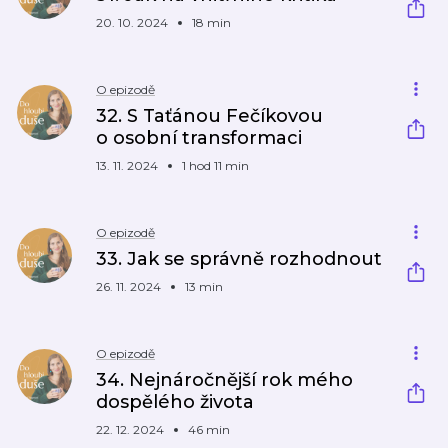
20. 10. 2024
18 min
O epizodě
32. S Taťánou Fečíkovou
o osobní transformaci
13. 11. 2024
1 hod 11 min
O epizodě
33. Jak se správně rozhodnout
26. 11. 2024
13 min
O epizodě
34. Nejnáročnější rok mého
dospělého života
22. 12. 2024
46 min