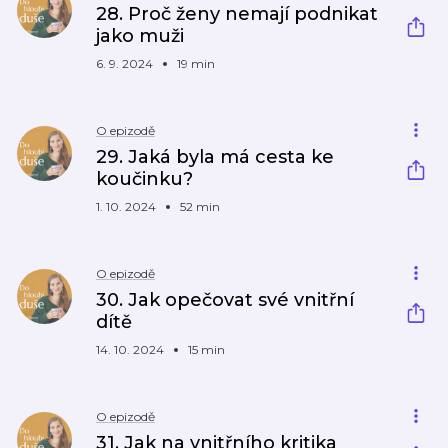
28. Proč ženy nemají podnikat
jako muži
6. 9. 2024
19 min
O epizodě
29. Jaká byla má cesta ke
koučinku?
1. 10. 2024
52 min
O epizodě
30. Jak opečovat své vnitřní
dítě
14. 10. 2024
15 min
O epizodě
31. Jak na vnitřního kritika