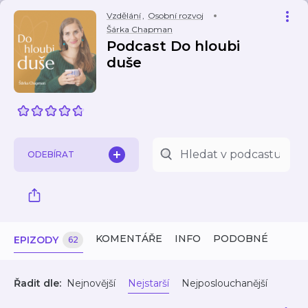
Vzdělání
,
Osobní rozvoj
Šárka Chapman
Podcast Do hloubi
duše
ODEBÍRAT
KOMENTÁŘE
INFO
PODOBNÉ
EPIZODY
62
Řadit dle:
Nejnovější
Nejstarší
Nejposlouchanější