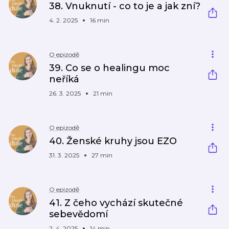
38. Vnuknutí - co to je a jak zní?
4. 2. 2025
16 min
O epizodě
39. Co se o healingu moc
neříká
26. 3. 2025
21 min
O epizodě
40. Ženské kruhy jsou EZO
31. 3. 2025
27 min
O epizodě
41. Z čeho vychází skutečné
sebevědomí
2. 4. 2025
14 min