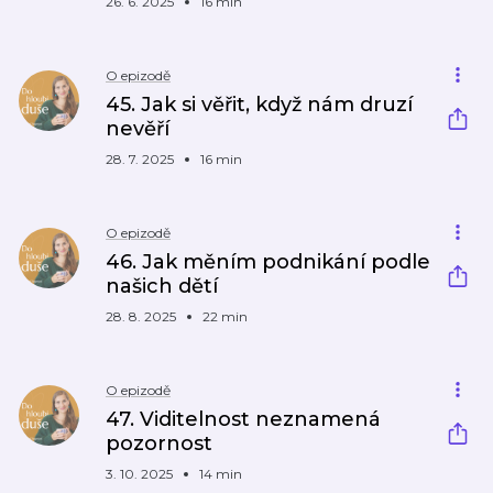
26. 6. 2025
16 min
O epizodě
45. Jak si věřit, když nám druzí
nevěří
28. 7. 2025
16 min
O epizodě
46. Jak měním podnikání podle
našich dětí
28. 8. 2025
22 min
O epizodě
47. Viditelnost neznamená
pozornost
3. 10. 2025
14 min