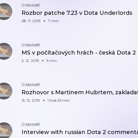
O epizodě
Rozbor patche 7.23 v Dota Underlords
28. 11. 2019
7 min
O epizodě
MS v počítačových hrách - česká Dota 2
2. 12. 2019
5 min
O epizodě
Rozhovor s Martinem Hubrtem, zaklad
15. 12. 2019
1 hod 25 min
O epizodě
Interview with russian Dota 2 comment