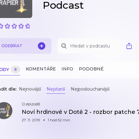
Podcast
ODEBÍRAT
KOMENTÁŘE
INFO
PODOBNÉ
ZODY
8
dit dle:
Nejnovější
Nejstarší
Nejposlouchanější
O epizodě
Noví hrdinové v Dotě 2 - rozbor patche 
27. 11. 2019
1 hod 52 min