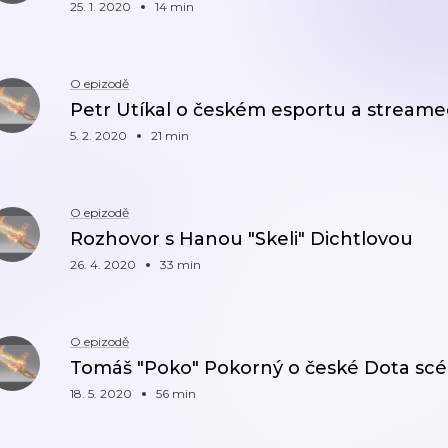
25. 1. 2020
14 min
O epizodě
Petr Utíkal o českém esportu a stream
5. 2. 2020
21 min
O epizodě
Rozhovor s Hanou "Skeli" Dichtlovou
26. 4. 2020
33 min
O epizodě
Tomáš "Poko" Pokorný o české Dota sc
18. 5. 2020
56 min