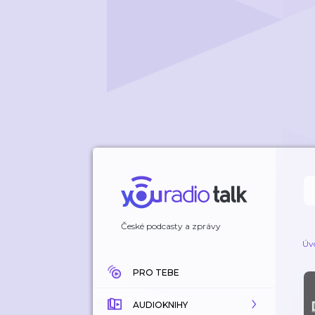
České podcasty a zprávy
Úv
PRO TEBE
AUDIOKNIHY