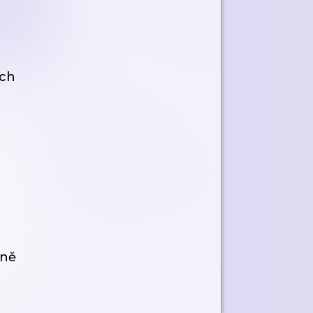
ech
éně