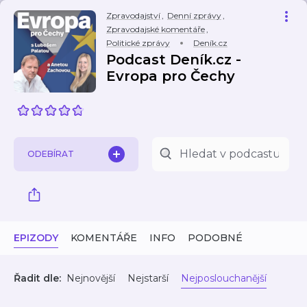
Zpravodajství
,
Denní zprávy
,
Zpravodajské komentáře
,
Politické zprávy
Deník.cz
Podcast Deník.cz -
Evropa pro Čechy
ODEBÍRAT
EPIZODY
KOMENTÁŘE
INFO
PODOBNÉ
Řadit dle:
Nejnovější
Nejstarší
Nejposlouchanější