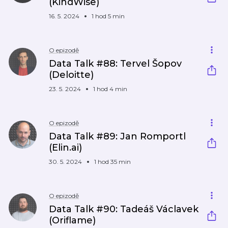
(KindWise)
16. 5. 2024
1 hod 5 min
O epizodě
Data Talk #88: Tervel Šopov
(Deloitte)
23. 5. 2024
1 hod 4 min
O epizodě
Data Talk #89: Jan Romportl
(Elin.ai)
30. 5. 2024
1 hod 35 min
O epizodě
Data Talk #90: Tadeáš Václavek
(Oriflame)