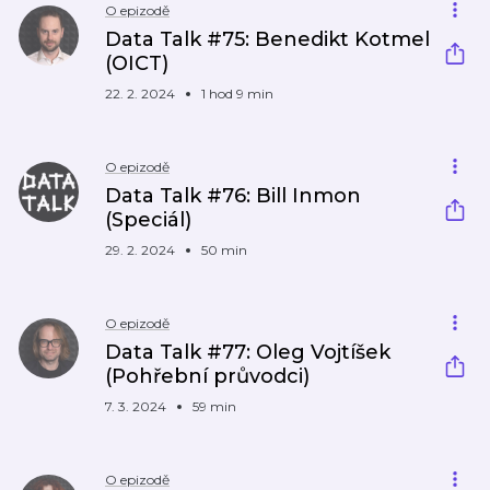
O epizodě
Data Talk #75: Benedikt Kotmel
(OICT)
22. 2. 2024
1 hod 9 min
O epizodě
Data Talk #76: Bill Inmon
(Speciál)
29. 2. 2024
50 min
O epizodě
Data Talk #77: Oleg Vojtíšek
(Pohřební průvodci)
7. 3. 2024
59 min
O epizodě