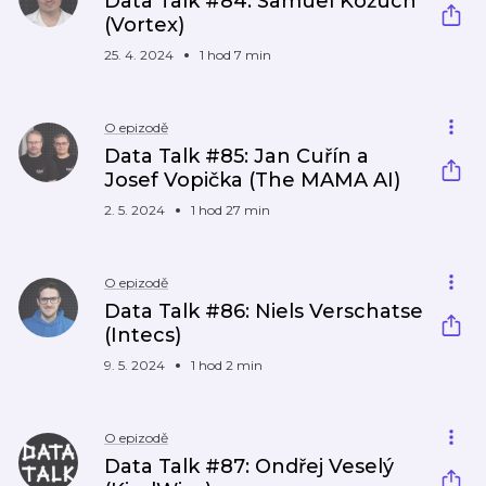
Data Talk #84: Samuel Kožuch
(Vortex)
25. 4. 2024
1 hod 7 min
O epizodě
Data Talk #85: Jan Cuřín a
Josef Vopička (The MAMA AI)
2. 5. 2024
1 hod 27 min
O epizodě
Data Talk #86: Niels Verschatse
(Intecs)
9. 5. 2024
1 hod 2 min
O epizodě
Data Talk #87: Ondřej Veselý