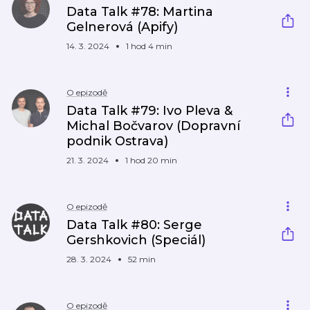
Data Talk #78: Martina
Gelnerová (Apify)
14. 3. 2024
1 hod 4 min
O epizodě
Data Talk #79: Ivo Pleva &
Michal Bočvarov (Dopravní
podnik Ostrava)
21. 3. 2024
1 hod 20 min
O epizodě
Data Talk #80: Serge
Gershkovich (Speciál)
28. 3. 2024
52 min
O epizodě