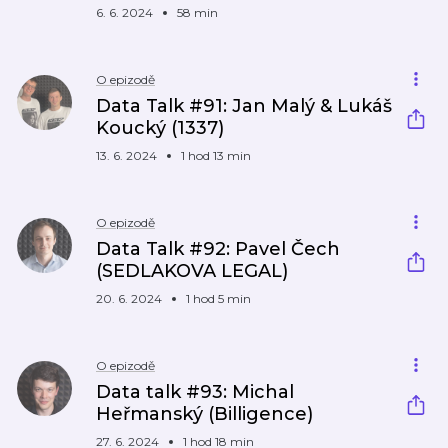
6. 6. 2024
58 min
O epizodě
Data Talk #91: Jan Malý & Lukáš
Koucký (1337)
13. 6. 2024
1 hod 13 min
O epizodě
Data Talk #92: Pavel Čech
(SEDLAKOVA LEGAL)
20. 6. 2024
1 hod 5 min
O epizodě
Data talk #93: Michal
Heřmanský (Billigence)
27. 6. 2024
1 hod 18 min