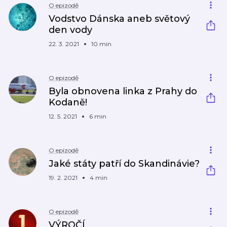
O epizodě
Vodstvo Dánska aneb světový
den vody
22. 3. 2021
10 min
O epizodě
Byla obnovena linka z Prahy do
Kodaně!
12. 5. 2021
6 min
O epizodě
Jaké státy patří do Skandinávie?
19. 2. 2021
4 min
O epizodě
VÝROČÍ