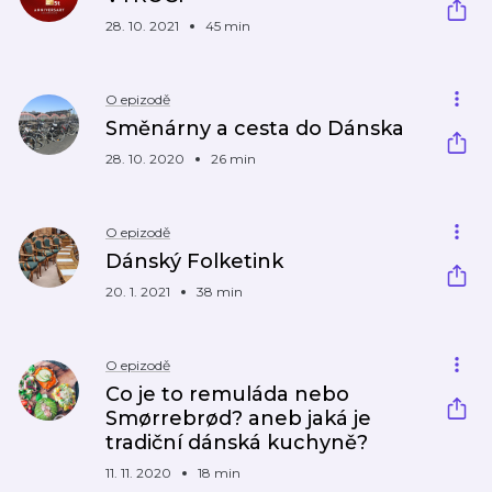
28. 10. 2021
45 min
O epizodě
Směnárny a cesta do Dánska
28. 10. 2020
26 min
O epizodě
Dánský Folketink
20. 1. 2021
38 min
O epizodě
Co je to remuláda nebo
Smørrebrød? aneb jaká je
tradiční dánská kuchyně?
11. 11. 2020
18 min