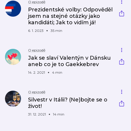
O epizodě
Prezidentské volby: Odpověděl
jsem na stejné otázky jako
kandidáti; Jak to vidím já!
6. 1. 2023
35 min
O epizodě
Jak se slaví Valentýn v Dánsku
aneb co je to Gaekkebrev
14. 2. 2021
4 min
O epizodě
Silvestr v Itálii? (Ne)bojte se o
život!
31. 12. 2021
14 min