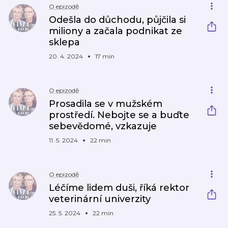
O epizodě
Odešla do důchodu, půjčila si
miliony a začala podnikat ze
sklepa
20. 4. 2024
17 min
O epizodě
Prosadila se v mužském
prostředí. Nebojte se a buďte
sebevědomé, vzkazuje
11. 5. 2024
22 min
O epizodě
Léčíme lidem duši, říká rektor
veterinární univerzity
25. 5. 2024
22 min