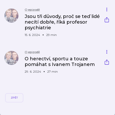
O epizodě
Jsou tři důvody, proč se teď lidé
necítí dobře, říká profesor
psychiatrie
15. 6. 2024
29 min
O epizodě
O herectví, sportu a touze
pomáhat s Ivanem Trojanem
29. 6. 2024
27 min
ZPĚT