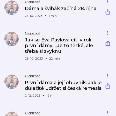
O epizodě
Dáma a švihák začíná 28. října
25. 10. 2023
1 min
O epizodě
Jak se Eva Pavlová cítí v roli
první dámy: „Je to těžké, ale
třeba si zvyknu“
28. 10. 2023
22 min
O epizodě
První dáma a její obuvník: Jak je
důležité udržet si česká řemesla
2. 12. 2023
19 min
O epizodě