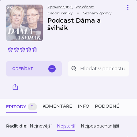
Zpravodajství
,
Společnost
,
Osobní deníky
Seznam Zprávy
Podcast Dáma a
švihák
ODEBÍRAT
KOMENTÁŘE
INFO
PODOBNÉ
EPIZODY
11
Řadit dle:
Nejnovější
Nejstarší
Nejposlouchanější