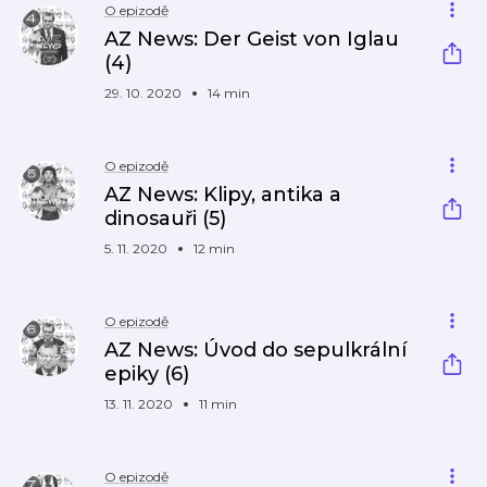
O epizodě
AZ News: Der Geist von Iglau
(4)
29. 10. 2020
14 min
O epizodě
AZ News: Klipy, antika a
dinosauři (5)
5. 11. 2020
12 min
O epizodě
AZ News: Úvod do sepulkrální
epiky (6)
13. 11. 2020
11 min
O epizodě