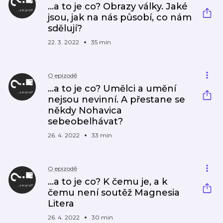
...a to je co? Obrazy války. Jaké
jsou, jak na nás působí, co nám
sdělují?
22. 3. 2022
35 min
O epizodě
...a to je co? Umělci a umění
nejsou nevinní. A přestane se
někdy Nohavica
sebeobelhávat?
26. 4. 2022
33 min
O epizodě
...a to je co? K čemu je, a k
čemu není soutěž Magnesia
Litera
26. 4. 2022
30 min