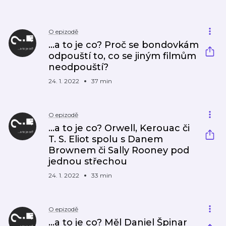
O epizodě
...a to je co? Proč se bondovkám
odpouští to, co se jiným filmům
neodpouští?
24. 1. 2022
37 min
O epizodě
...a to je co? Orwell, Kerouac či
T. S. Eliot spolu s Danem
Brownem či Sally Rooney pod
jednou střechou
24. 1. 2022
33 min
O epizodě
...a to je co? Měl Daniel Špinar