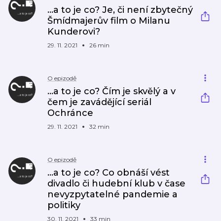
...a to je co? Je, či není zbytečný
Šmídmajerův film o Milanu
Kunderovi?
29. 11. 2021
26 min
O epizodě
...a to je co? Čím je skvělý a v
čem je zavádějící seriál
Ochránce
29. 11. 2021
32 min
O epizodě
...a to je co? Co obnáší vést
divadlo či hudební klub v čase
nevyzpytatelné pandemie a
politiky
30. 11. 2021
33 min