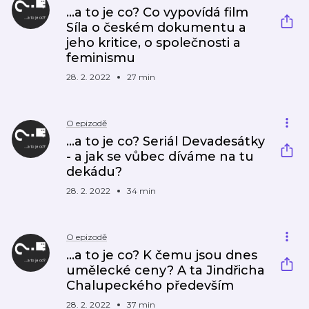
...a to je co? Co vypovídá film
Síla o českém dokumentu a
jeho kritice, o společnosti a
feminismu
28. 2. 2022
27 min
O epizodě
...a to je co? Seriál Devadesátky
- a jak se vůbec díváme na tu
dekádu?
28. 2. 2022
34 min
O epizodě
...a to je co? K čemu jsou dnes
umělecké ceny? A ta Jindřicha
Chalupeckého především
28. 2. 2022
37 min