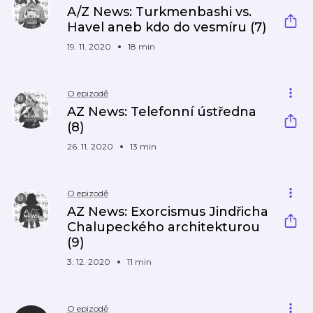
A/Z News: Turkmenbashi vs.
Havel aneb kdo do vesmíru (7)
19. 11. 2020
18 min
O epizodě
AZ News: Telefonní ústředna
(8)
26. 11. 2020
13 min
O epizodě
AZ News: Exorcismus Jindřicha
Chalupeckého architekturou
(9)
3. 12. 2020
11 min
O epizodě