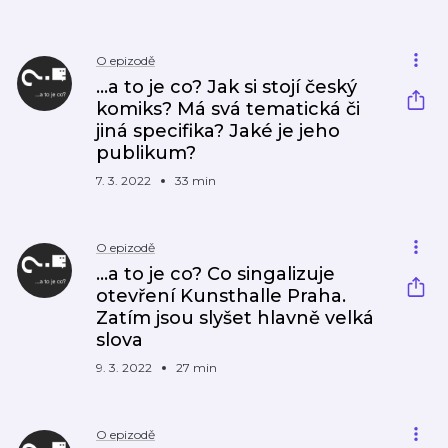
O epizodě
...a to je co? Jak si stojí český
komiks? Má svá tematická či
jiná specifika? Jaké je jeho
publikum?
7. 3. 2022
33 min
O epizodě
...a to je co? Co singalizuje
otevření Kunsthalle Praha.
Zatím jsou slyšet hlavně velká
slova
9. 3. 2022
27 min
O epizodě