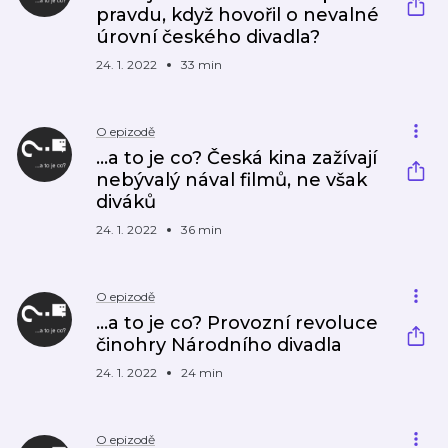
pravdu, když hovořil o nevalné
úrovní českého divadla?
24. 1. 2022
33 min
O epizodě
...a to je co? Česká kina zažívají
nebývalý nával filmů, ne však
diváků
24. 1. 2022
36 min
O epizodě
...a to je co? Provozní revoluce
činohry Národního divadla
24. 1. 2022
24 min
O epizodě