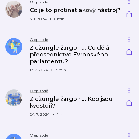
O epizodě
Co je to protinátlakový nástroj?
3. 1. 2024
6 min
O epizodě
Z džungle žargonu. Co dělá
předsednictvo Evropského
parlamentu?
17. 7. 2024
3 min
O epizodě
Z džungle žargonu. Kdo jsou
kvestoři?
24. 7. 2024
1 min
O epizodě