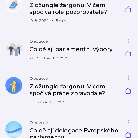
Z džungle žargonu: V čem
spočívá role pozorovatele?
19. 8. 2024
5 min
O epizodě
Co dělají parlamentní výbory
26. 8. 2024
5 min
O epizodě
Z džungle žargonu. V čem
spočívá práce zpravodaje?
9. 9. 2024
5 min
O epizodě
Co dělají delegace Evropského
parlamentu