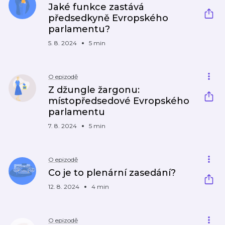
Jaké funkce zastává
předsedkyně Evropského
parlamentu?
5. 8. 2024
5 min
O epizodě
Z džungle žargonu:
místopředsedové Evropského
parlamentu
7. 8. 2024
5 min
O epizodě
Co je to plenární zasedání?
12. 8. 2024
4 min
O epizodě