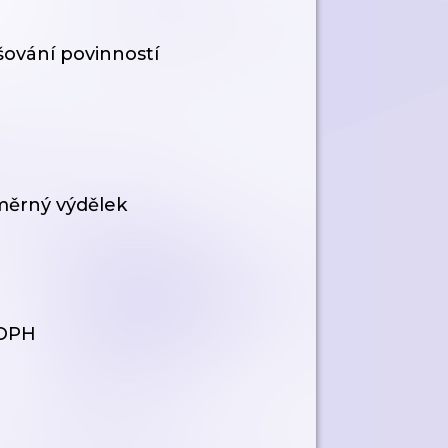
ušování povinností
ůměrný výdělek
 DPH