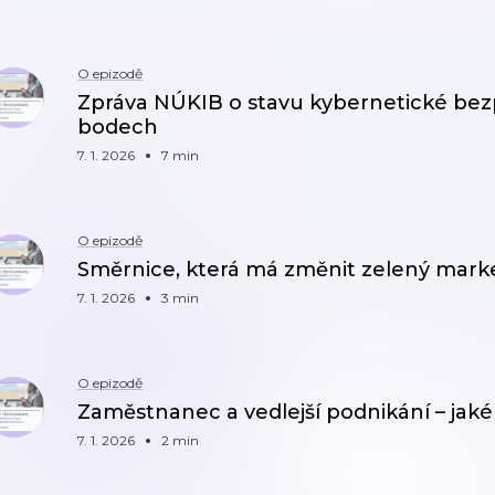
O epizodě
Zpráva NÚKIB o stavu kybernetické bezp
bodech
7. 1. 2026
7 min
O epizodě
Směrnice, která má změnit zelený mark
7. 1. 2026
3 min
O epizodě
Zaměstnanec a vedlejší podnikání – jaké
7. 1. 2026
2 min