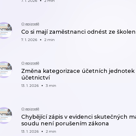
7. 1. 2026
2 min
O epizodě
Co si mají zaměstnanci odnést ze škole
7. 1. 2026
2 min
O epizodě
Změna kategorizace účetních jednotek 
účetnictví
13. 1. 2026
3 min
O epizodě
Chybějící zápis v evidenci skutečných ma
soudu není porušením zákona
13. 1. 2026
2 min