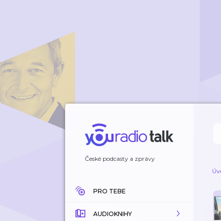
České podcasty a zprávy
Úv
PRO TEBE
AUDIOKNIHY