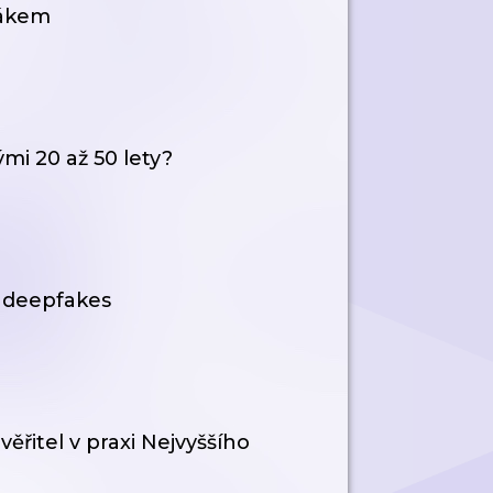
řákem
mi 20 až 50 lety?
s deepfakes
věřitel v praxi Nejvyššího