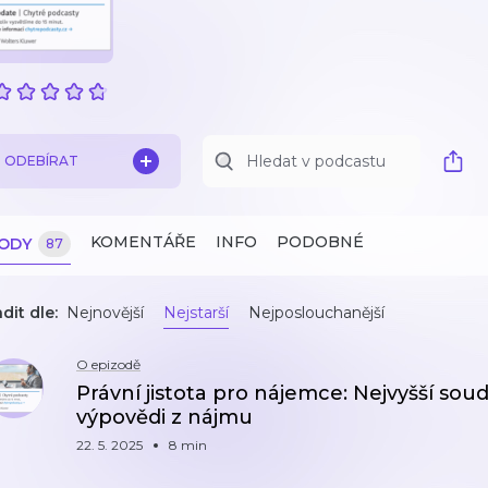
ODEBÍRAT
KOMENTÁŘE
INFO
PODOBNÉ
ZODY
87
dit dle:
Nejnovější
Nejstarší
Nejposlouchanější
O epizodě
Právní jistota pro nájemce: Nejvyšší sou
výpovědi z nájmu
22. 5. 2025
8 min