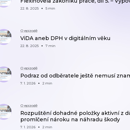
Flexinovela zákoníku práce, díl 5. – Výp
22. 8. 2025
5 min
O epizodě
ViDA aneb DPH v digitálním věku
22. 8. 2025
7 min
O epizodě
Podraz od odběratele ještě nemusí zn
7. 1. 2026
2 min
O epizodě
Rozpuštění dohadné položky aktivní z 
promlčení nároku na náhradu škody
7. 1. 2026
2 min