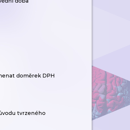
ovědní doba
amenat doměrek DPH
důvodu tvrzeného