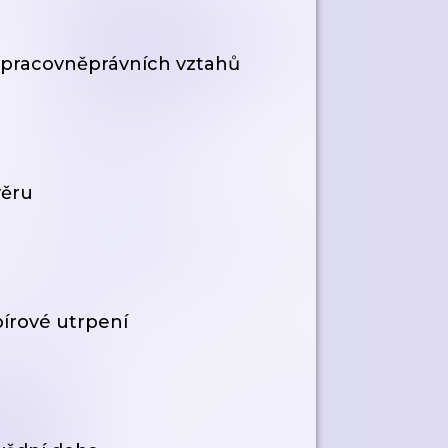
ik pracovněprávních vztahů
věru
írové utrpení