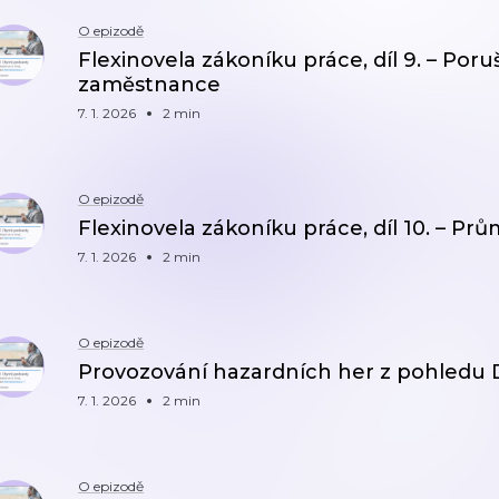
O epizodě
Flexinovela zákoníku práce, díl 9. – Por
zaměstnance
7. 1. 2026
2 min
O epizodě
Flexinovela zákoníku práce, díl 10. – Pr
7. 1. 2026
2 min
O epizodě
Provozování hazardních her z pohledu
7. 1. 2026
2 min
O epizodě