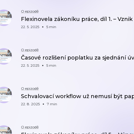
O epizodě
Flexinovela zákoníku práce, díl 1. – Vzn
22. 5. 2025
5 min
O epizodě
Časové rozlišení poplatku za sjednání ú
22. 5. 2025
5 min
O epizodě
Schvalovací workflow už nemusí být pap
22. 8. 2025
7 min
O epizodě