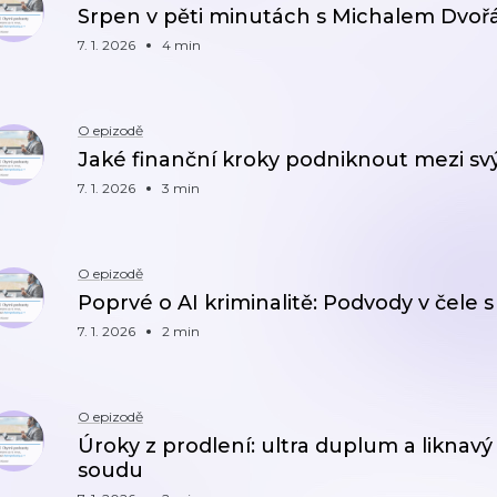
Srpen v pěti minutách s Michalem Dvo
7. 1. 2026
4 min
O epizodě
Jaké finanční kroky podniknout mezi svý
7. 1. 2026
3 min
O epizodě
Poprvé o AI kriminalitě: Podvody v čele 
7. 1. 2026
2 min
O epizodě
Úroky z prodlení: ultra duplum a liknavý 
soudu