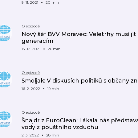
9. 11. 2021
20 min
O epizodě
Nový šéf BVV Moravec: Veletrhy musí jít
generacím
13. 12. 2021
26 min
O epizodě
Smoljak: V diskusích politiků s občany zn
16. 2. 2022
19 min
O epizodě
Šnajdr z EuroClean: Lákala nás představa l
vody z pouštního vzduchu
2. 3. 2022
28 min