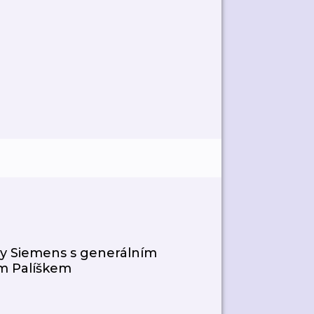
rmy Siemens s generálním
m Palíškem