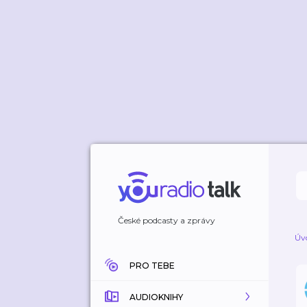
České podcasty a zprávy
Úv
PRO TEBE
AUDIOKNIHY