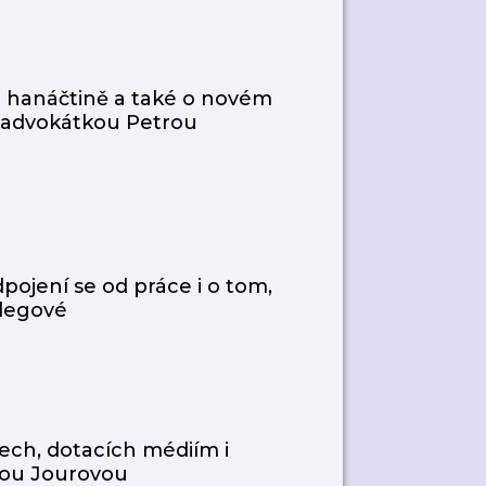
i hanáčtině a také o novém
 s advokátkou Petrou
ojení se od práce i o tom,
olegové
ech, dotacích médiím i
rou Jourovou