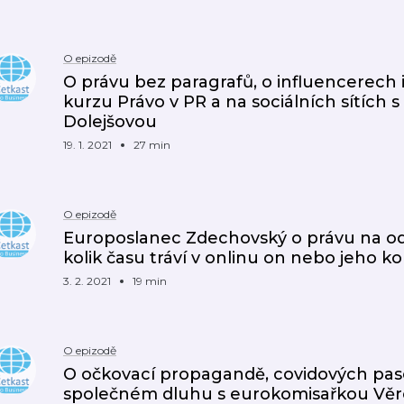
O epizodě
O právu bez paragrafů, o influencerech 
kurzu Právo v PR a na sociálních sítích
Dolejšovou
19. 1. 2021
27 min
O epizodě
Europoslanec Zdechovský o právu na odp
kolik času tráví v onlinu on nebo jeho k
3. 2. 2021
19 min
O epizodě
O očkovací propagandě, covidových pas
společném dluhu s eurokomisařkou Vě