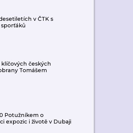
desetiletích v ČTK s
 sporťáků
 klíčových českých
a obrany Tomášem
20 Potužníkem o
i expozic i životě v Dubaji