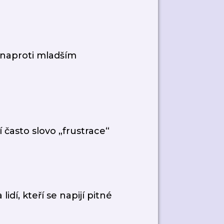
 naproti mladším
í často slovo „frustrace“
idí, kteří se napijí pitné