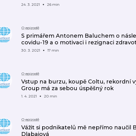
24. 3. 2021
26 min
O epizodě
S primářem Antonem Baluchem o násled
covidu-19 a o motivaci i rezignaci zdra
30. 3. 2021
17 min
O epizodě
Vstup na burzu, koupě Coltu, rekordní v
Group má za sebou úspěšný rok
1. 4. 2021
20 min
O epizodě
Vážit si podnikatelů mě nepřímo naučil B
Dlabajová