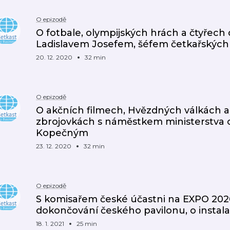
O epizodě
O fotbale, olympijských hrách a čtyřech 
Ladislavem Josefem, šéfem četkařských
20. 12. 2020
32 min
O epizodě
O akčních filmech, Hvězdných válkách a
zbrojovkách s náměstkem ministerstv
Kopečným
23. 12. 2020
32 min
O epizodě
S komisařem české účastni na EXPO 20
dokončování českého pavilonu, o instalac
18. 1. 2021
25 min