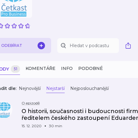
ODEBÍRAT
KOMENTÁŘE
INFO
PODOBNÉ
ZODY
51
dit dle:
Nejnovější
Nejstarší
Nejposlouchanější
O epizodě
O historii, současnosti i budoucnosti fi
ředitelem českého zastoupení Eduarde
15. 12. 2020
30 min