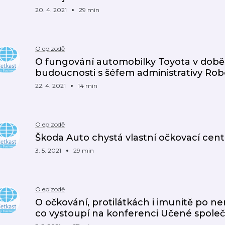
20. 4. 2021
29 min
O epizodě
O fungování automobilky Toyota v době 
budoucnosti s šéfem administrativy R
22. 4. 2021
14 min
O epizodě
Škoda Auto chystá vlastní očkovací cent
3. 5. 2021
29 min
O epizodě
O očkování, protilátkách i imunitě po ne
co vystoupí na konferenci Učené společ