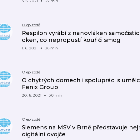
5. 5. 2021
27 min
O epizodě
Respilon vyrábí z nanovláken samočistíc
oken, co nepropustí kouř či smog
1. 6. 2021
36 min
O epizodě
O chytrých domech i spolupráci s umělci
Fenix Group
20. 6. 2021
30 min
O epizodě
Siemens na MSV v Brně představuje nejn
digitální dvojče