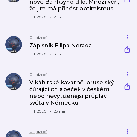
nové Banksyho dílo. Mnozí věří,
že jim má přinést optimismus
1. 11. 2020
2 min
O epizodě
Zápisník Filipa Nerada
1. 11. 2020
3 min
O epizodě
V káhirské kavárně, bruselský
čůrající chlapeček v českém
nebo nevytíženější průplav
světa v Německu
1. 11. 2020
23 min
O epizodě