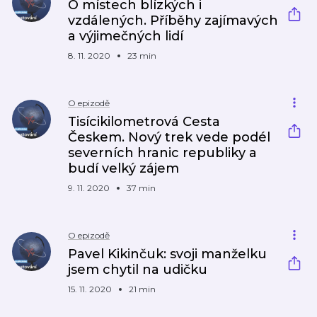
O místech blízkých i
vzdálených. Příběhy zajímavých
a výjimečných lidí
8. 11. 2020
23 min
O epizodě
Tisícikilometrová Cesta
Českem. Nový trek vede podél
severních hranic republiky a
budí velký zájem
9. 11. 2020
37 min
O epizodě
Pavel Kikinčuk: svoji manželku
jsem chytil na udičku
15. 11. 2020
21 min