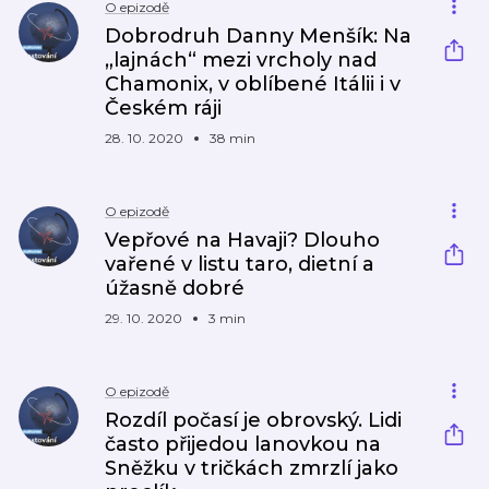
O epizodě
Dobrodruh Danny Menšík: Na
„lajnách“ mezi vrcholy nad
Chamonix, v oblíbené Itálii i v
Českém ráji
28. 10. 2020
38 min
O epizodě
Vepřové na Havaji? Dlouho
vařené v listu taro, dietní a
úžasně dobré
29. 10. 2020
3 min
O epizodě
Rozdíl počasí je obrovský. Lidi
často přijedou lanovkou na
Sněžku v tričkách zmrzlí jako