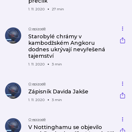
preclík
1. 11. 2020
27 min
O epizodě
Starobylé chrámy v
kambodžském Angkoru
dodnes ukrývají nevyřešená
tajemství
1. 11. 2020
3 min
O epizodě
Zápisník Davida Jakše
1. 11. 2020
3 min
O epizodě
V Nottinghamu se objevilo