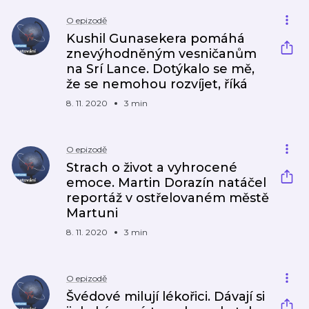
O epizodě
Kushil Gunasekera pomáhá
znevýhodněným vesničanům
na Srí Lance. Dotýkalo se mě,
že se nemohou rozvíjet, říká
8. 11. 2020
3 min
O epizodě
Strach o život a vyhrocené
emoce. Martin Dorazín natáčel
reportáž v ostřelovaném městě
Martuni
8. 11. 2020
3 min
O epizodě
Švédové milují lékořici. Dávají si