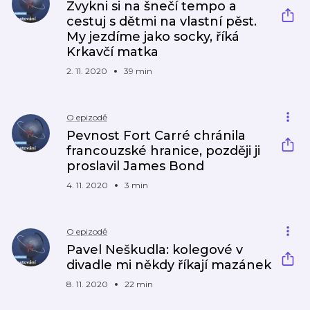
Zvykni si na šnečí tempo a
cestuj s dětmi na vlastní pěst.
My jezdíme jako socky, říká
Krkavčí matka
2. 11. 2020
39 min
O epizodě
Pevnost Fort Carré chránila
francouzské hranice, později ji
proslavil James Bond
4. 11. 2020
3 min
O epizodě
Pavel Neškudla: kolegové v
divadle mi někdy říkají mazánek
8. 11. 2020
22 min