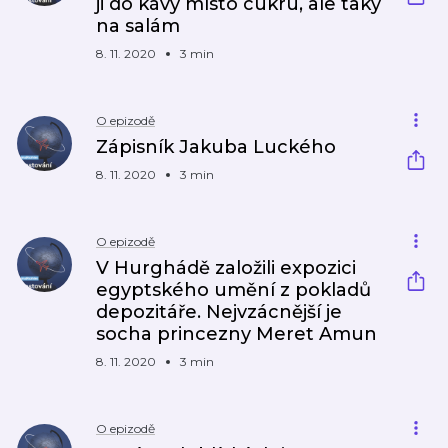
ji do kávy místo cukru, ale taky
na salám
8. 11. 2020
3 min
O epizodě
Zápisník Jakuba Luckého
8. 11. 2020
3 min
O epizodě
V Hurghádě založili expozici
egyptského umění z pokladů
depozitáře. Nejvzácnější je
socha princezny Meret Amun
8. 11. 2020
3 min
O epizodě