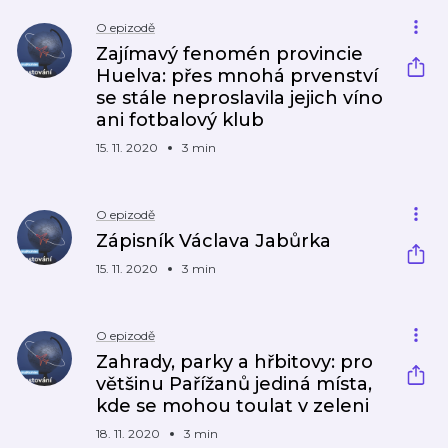
O epizodě
Zajímavý fenomén provincie
Huelva: přes mnohá prvenství
se stále neproslavila jejich víno
ani fotbalový klub
15. 11. 2020
3 min
O epizodě
Zápisník Václava Jabůrka
15. 11. 2020
3 min
O epizodě
Zahrady, parky a hřbitovy: pro
většinu Pařížanů jediná místa,
kde se mohou toulat v zeleni
18. 11. 2020
3 min