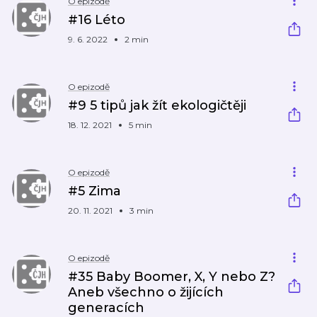
O epizodě
#16 Léto
9. 6. 2022
2 min
O epizodě
#9 5 tipů jak žít ekologičtěji
18. 12. 2021
5 min
O epizodě
#5 Zima
20. 11. 2021
3 min
O epizodě
#35 Baby Boomer, X, Y nebo Z?
Aneb všechno o žijících
generacích