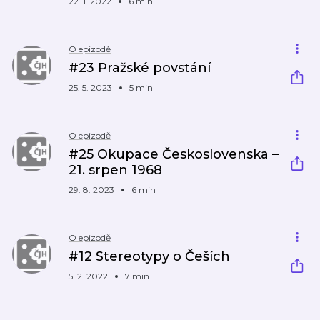
22. 1. 2022
6 min
O epizodě
#23 Pražské povstání
25. 5. 2023
5 min
O epizodě
#25 Okupace Československa –
21. srpen 1968
29. 8. 2023
6 min
O epizodě
#12 Stereotypy o Češích
5. 2. 2022
7 min