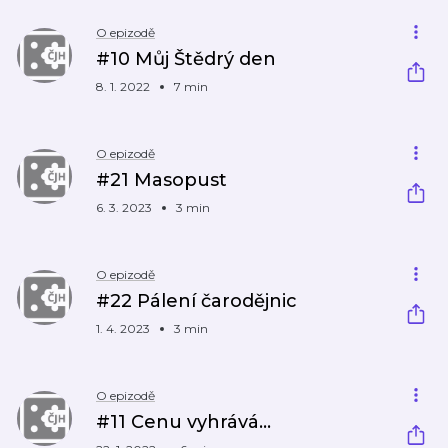
O epizodě
#10 Můj Štědrý den
8. 1. 2022
7 min
O epizodě
#21 Masopust
6. 3. 2023
3 min
O epizodě
#22 Pálení čarodějnic
1. 4. 2023
3 min
O epizodě
#11 Cenu vyhrává…