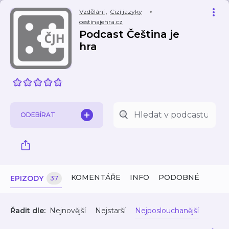
Vzdělání
,
Cizí jazyky
cestinajehra.cz
Podcast Čeština je
hra
ODEBÍRAT
KOMENTÁŘE
INFO
PODOBNÉ
EPIZODY
37
Řadit dle:
Nejnovější
Nejstarší
Nejposlouchanější