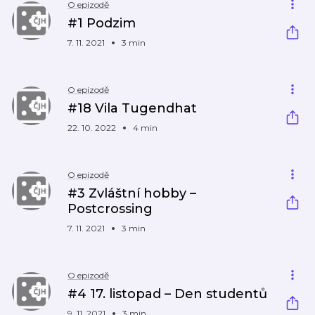
O epizodě
#1 Podzim
7. 11. 2021
3 min
O epizodě
#18 Vila Tugendhat
22. 10. 2022
4 min
O epizodě
#3 Zvláštní hobby –
Postcrossing
7. 11. 2021
3 min
O epizodě
#4 17. listopad – Den studentů
9. 11. 2021
3 min