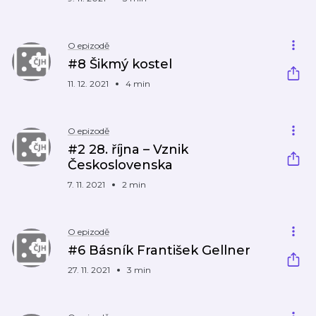
O epizodě
#8 Šikmý kostel
11. 12. 2021
4 min
O epizodě
#2 28. října – Vznik
Československa
7. 11. 2021
2 min
O epizodě
#6 Básník František Gellner
27. 11. 2021
3 min