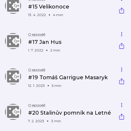
#15 Velikonoce
13. 4. 2022
4 min
O epizodě
#17 Jan Hus
1. 7. 2022
2 min
O epizodě
#19 Tomáš Garrigue Masaryk
12. 1. 2023
5 min
O epizodě
#20 Stalinův pomník na Letné
7. 2. 2023
3 min