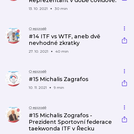
Reprezentant v době covidové.
13. 10. 2021
30 min
O epizodě
#14 ITF vs WTF, aneb dvě
nevhodné zkratky
27. 10. 2021
40 min
O epizodě
#15 Michalis Zagrafos
10. 11. 2021
9 min
O epizodě
#15 Michalis Zografos -
Prezident Sportovní federace
taekwonda ITF v Řecku