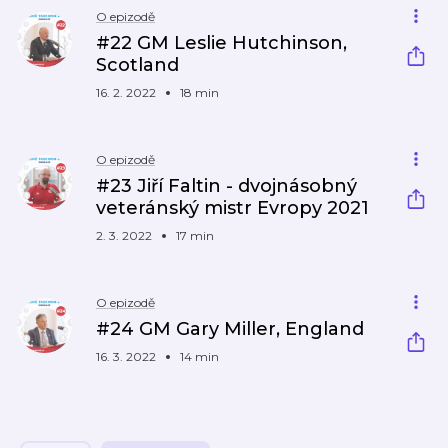
O epizodě
#22 GM Leslie Hutchinson,
Scotland
16. 2. 2022
18 min
O epizodě
#23 Jiří Faltin - dvojnásobný
veteránský mistr Evropy 2021
2. 3. 2022
17 min
O epizodě
#24 GM Gary Miller, England
16. 3. 2022
14 min