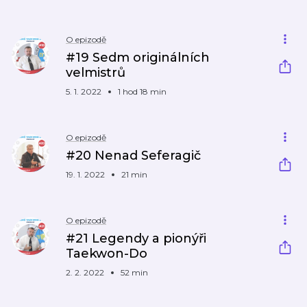
O epizodě
#19 Sedm originálních
velmistrů
5. 1. 2022
1 hod 18 min
O epizodě
#20 Nenad Seferagič
19. 1. 2022
21 min
O epizodě
#21 Legendy a pionýři
Taekwon-Do
2. 2. 2022
52 min