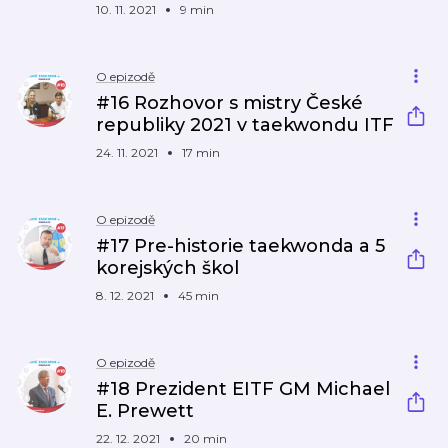
10. 11. 2021
9 min
O epizodě
#16 Rozhovor s mistry České
republiky 2021 v taekwondu ITF
24. 11. 2021
17 min
O epizodě
#17 Pre-historie taekwonda a 5
korejských škol
8. 12. 2021
45 min
O epizodě
#18 Prezident EITF GM Michael
E. Prewett
22. 12. 2021
20 min