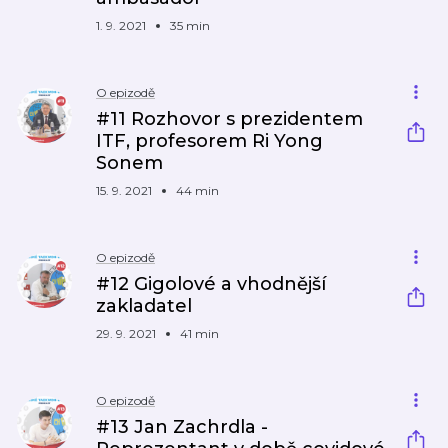
1. 9. 2021
35 min
O epizodě
#11 Rozhovor s prezidentem
ITF, profesorem Ri Yong
Sonem
15. 9. 2021
44 min
O epizodě
#12 Gigolové a vhodnější
zakladatel
29. 9. 2021
41 min
O epizodě
#13 Jan Zachrdla -