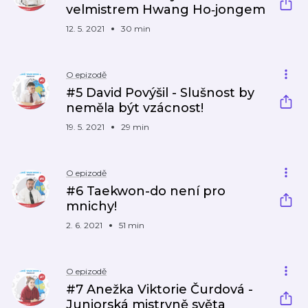
velmistrem Hwang Ho‑jongem
12. 5. 2021
30 min
O epizodě
#5 David Povýšil - Slušnost by
neměla být vzácnost!
19. 5. 2021
29 min
O epizodě
#6 Taekwon-do není pro
mnichy!
2. 6. 2021
51 min
O epizodě
#7 Anežka Viktorie Čurdová -
Juniorská mistryně světa