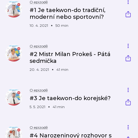
O epizodě
#1 Je taekwon-do tradiční,
moderní nebo sportovní?
10. 4. 2021
50 min
O epizodě
#2 Mistr Milan Prokeš - Pátá
sedmička
20. 4. 2021
41 min
O epizodě
#3 Je taekwon-do korejské?
5. 5. 2021
41 min
O epizodě
#4 Narozeninový rozhovor s