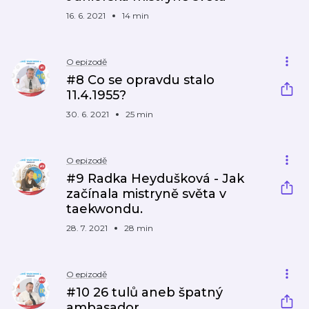
16. 6. 2021
14 min
O epizodě
#8 Co se opravdu stalo
11.4.1955?
30. 6. 2021
25 min
O epizodě
#9 Radka Heydušková - Jak
začínala mistryně světa v
taekwondu.
28. 7. 2021
28 min
O epizodě
#10 26 tulů aneb špatný
ambasador