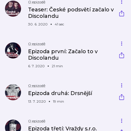
O epizodě
Teaser: České podsvětí začalo v
Discolandu
30. 6. 2020
41 sec
O epizodě
Epizoda první: Začalo to v
Discolandu
6. 7. 2020
21 min
O epizodě
Epizoda druhá: Drsnější
13. 7. 2020
19 min
O epizodě
Epizoda třetí: Vraždy s.r.o.