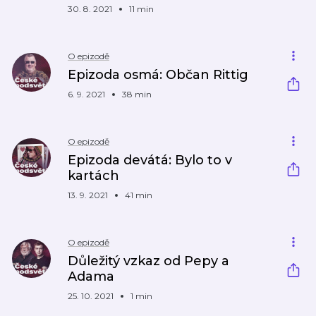
30. 8. 2021
11 min
O epizodě
Epizoda osmá: Občan Rittig
6. 9. 2021
38 min
O epizodě
Epizoda devátá: Bylo to v
kartách
13. 9. 2021
41 min
O epizodě
Důležitý vzkaz od Pepy a
Adama
25. 10. 2021
1 min