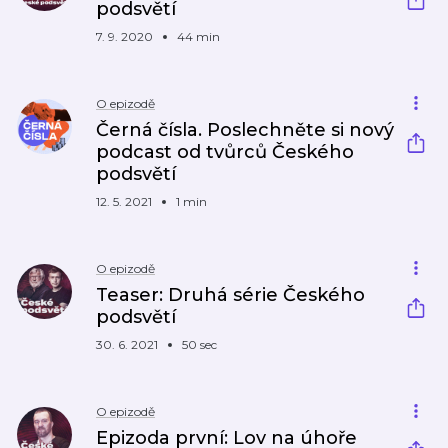
podsvětí
7. 9. 2020
44 min
O epizodě
Černá čísla. Poslechněte si nový
podcast od tvůrců Českého
podsvětí
12. 5. 2021
1 min
O epizodě
Teaser: Druhá série Českého
podsvětí
30. 6. 2021
50 sec
O epizodě
Epizoda první: Lov na úhoře