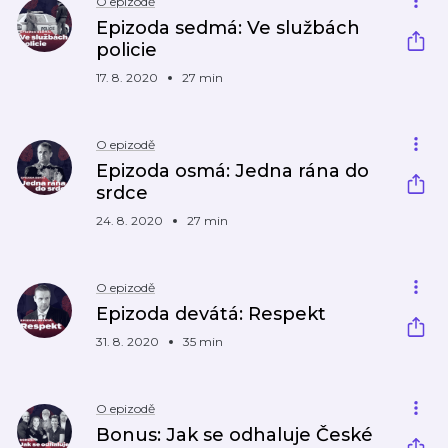
O epizodě
Epizoda sedmá: Ve službách
policie
17. 8. 2020
27 min
O epizodě
Epizoda osmá: Jedna rána do
srdce
24. 8. 2020
27 min
O epizodě
Epizoda devátá: Respekt
31. 8. 2020
35 min
O epizodě
Bonus: Jak se odhaluje České