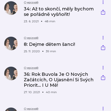
O epizodě
34: Až to skončí, měly bychom
se pořádně vyšňořit!
23. 6. 2021
48 min
O epizodě
8: Dejme dětem šanci!
25. 11. 2020
39 min
O epizodě
36: Rok Buvola Je O Nových
Začátcích, O Ujasnění Si Svých
Priorit... I U Mě!
27. 10. 2021
40 min
O epizodě