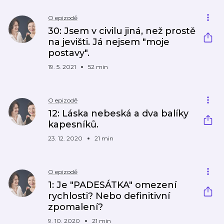
O epizodě
30: Jsem v civilu jiná, než prostě
na jevišti. Já nejsem "moje
postavy".
19. 5. 2021
52 min
O epizodě
12: Láska nebeská a dva balíky
kapesníků.
23. 12. 2020
21 min
O epizodě
1: Je "PADESÁTKA" omezení
rychlosti? Nebo definitivní
zpomalení?
9. 10. 2020
21 min