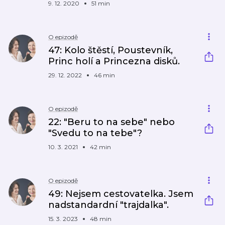
9. 12. 2020
51 min
O epizodě
47: Kolo štěstí, Poustevník,
Princ holí a Princezna disků.
29. 12. 2022
46 min
O epizodě
22: "Beru to na sebe" nebo
"Svedu to na tebe"?
10. 3. 2021
42 min
O epizodě
49: Nejsem cestovatelka. Jsem
nadstandardní "trajdalka".
15. 3. 2023
48 min