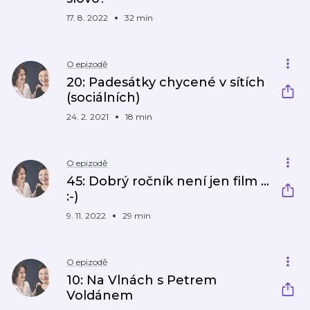
17. 8. 2022
32 min
O epizodě
20: Padesátky chycené v sítích
(sociálních)
24. 2. 2021
18 min
O epizodě
45: Dobrý ročník není jen film ...
:-)
9. 11. 2022
29 min
O epizodě
10: Na Vlnách s Petrem
Voldánem