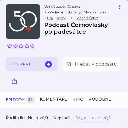
Volnočasové
,
Zábava
,
Komediální rozhovory
,
Mentální zdraví
,
Hry
,
Zdraví
Marie a Šárka
Podcast Černovlásky
po padesátce
ODEBÍRAT
KOMENTÁŘE
INFO
PODOBNÉ
EPIZODY
54
Řadit dle:
Nejnovější
Nejstarší
Nejposlouchanější