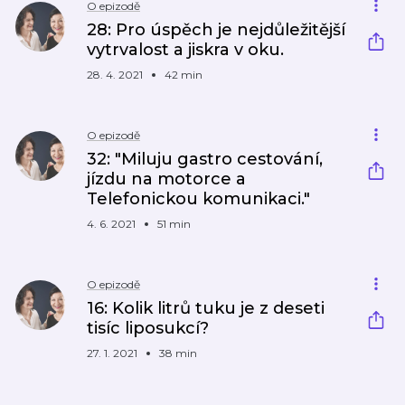
O epizodě
28: Pro úspěch je nejdůležitější
vytrvalost a jiskra v oku.
28. 4. 2021
42 min
O epizodě
32: "Miluju gastro cestování,
jízdu na motorce a
Telefonickou komunikaci."
4. 6. 2021
51 min
O epizodě
16: Kolik litrů tuku je z deseti
tisíc liposukcí?
27. 1. 2021
38 min