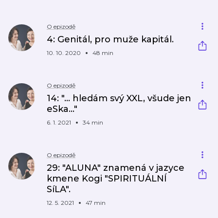
O epizodě
4: Genitál, pro muže kapitál.
10. 10. 2020
48 min
O epizodě
14: "... hledám svý XXL, všude jen
eSka..."
6. 1. 2021
34 min
O epizodě
29: "ALUNA" znamená v jazyce
kmene Kogi "SPIRITUÁLNÍ
SíLA".
12. 5. 2021
47 min