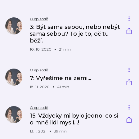
O epizodě
3: Být sama sebou, nebo nebýt
sama sebou? To je to, oč tu
běží.
10. 10. 2020
21 min
O epizodě
7: Vyřešíme na zemi…
18. 11. 2020
41 min
O epizodě
15: Vždycky mi bylo jedno, co si
o mně lidi myslí...!
13. 1. 2021
39 min