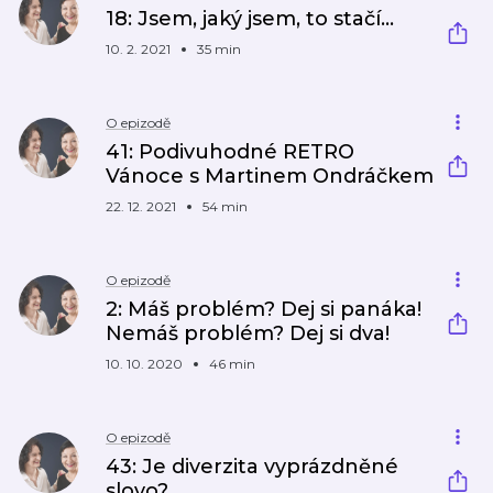
18: Jsem, jaký jsem, to stačí...
10. 2. 2021
35 min
O epizodě
41: Podivuhodné RETRO
Vánoce s Martinem Ondráčkem
22. 12. 2021
54 min
O epizodě
2: Máš problém? Dej si panáka!
Nemáš problém? Dej si dva!
10. 10. 2020
46 min
O epizodě
43: Je diverzita vyprázdněné
slovo?