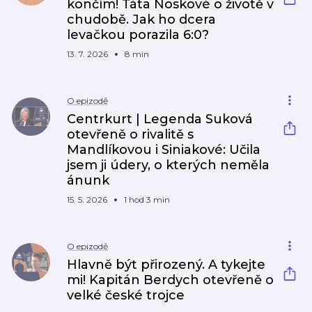
končím! Táta Noskové o životě v
chudobě. Jak ho dcera
levačkou porazila 6:0?
13. 7. 2026
8 min
O epizodě
Centrkurt | Legenda Suková
otevřeně o rivalitě s
Mandlíkovou i Siniakové: Učila
jsem ji údery, o kterých neměla
ánunk
15. 5. 2026
1 hod 3 min
O epizodě
Hlavně být přirozený. A tykejte
mi! Kapitán Berdych otevřeně o
velké české trojce