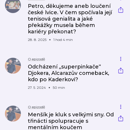
Petro, děkujeme aneb loučení
české lvice. V čem spočívala její
tenisová genialita a jaké
překážky musela během
kariéry překonat?
28. 8. 2025
1 hod 4 min
O epizodě
Odcházení „superpinkače“
Djokera, Alcarazův comeback,
kdo po Kaderkovi?
27. 5. 2024
50 min
O epizodě
Menšík je kluk s velkými sny. Od
třinácti spolupracuje s
mentálním koučem