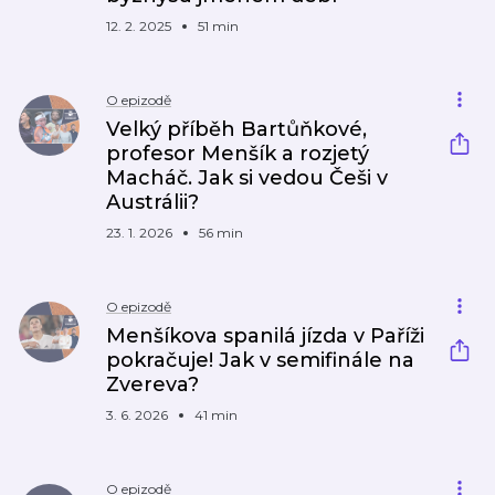
12. 2. 2025
51 min
O epizodě
Velký příběh Bartůňkové,
profesor Menšík a rozjetý
Macháč. Jak si vedou Češi v
Austrálii?
23. 1. 2026
56 min
O epizodě
Menšíkova spanilá jízda v Paříži
pokračuje! Jak v semifinále na
Zvereva?
3. 6. 2026
41 min
O epizodě