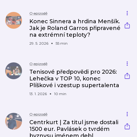
O epizodě
Konec Sinnera a hrdina Menšík.
Jak je Roland Garros připravené
na extrémní teploty?
29. 5. 2026
55 min
O epizodě
Tenisové předpovědi pro 2026:
Lehečka v TOP 10, konec
Plíškové i vzestup supertalenta
13. 1. 2026
10 min
O epizodě
Centrkurt | Za titul jsme dostali
1500 eur. Pavlásek o tvrdém
byznysu jménem debl