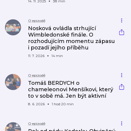
14. 11. 2025
38 min
O epizodě
Nosková ovládla strhující
Wimbledonské finále. O
rozhodujícím momentu zápasu
i pozadí jejího příběhu
11. 7. 2026
14 min
O epizodě
Tomáš BERDYCH o
chameleonovi Menšíkovi, který
to v sobě má. Jen být aktivní
8. 6. 2026
1 hod 20 min
O epizodě