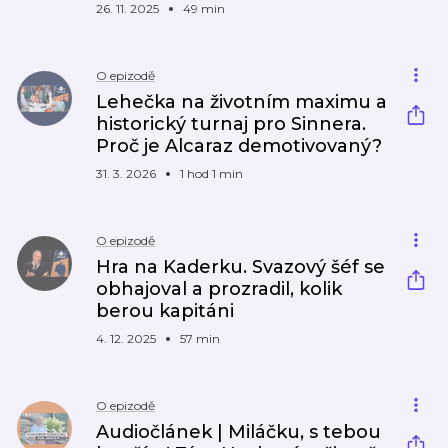
26. 11. 2025
49 min
O epizodě
Lehečka na životním maximu a
historický turnaj pro Sinnera.
Proč je Alcaraz demotivovaný?
31. 3. 2026
1 hod 1 min
O epizodě
Hra na Kaderku. Svazový šéf se
obhajoval a prozradil, kolik
berou kapitáni
4. 12. 2025
57 min
O epizodě
Audiočlánek | Miláčku, s tebou