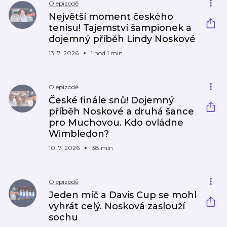
O epizodě
Největší moment českého
tenisu! Tajemství šampionek a
dojemný příběh Lindy Noskové
13. 7. 2026
1 hod 1 min
O epizodě
České finále snů! Dojemný
příběh Noskové a druhá šance
pro Muchovou. Kdo ovládne
Wimbledon?
10. 7. 2026
38 min
O epizodě
Jeden míč a Davis Cup se mohl
vyhrát celý. Nosková zaslouží
sochu