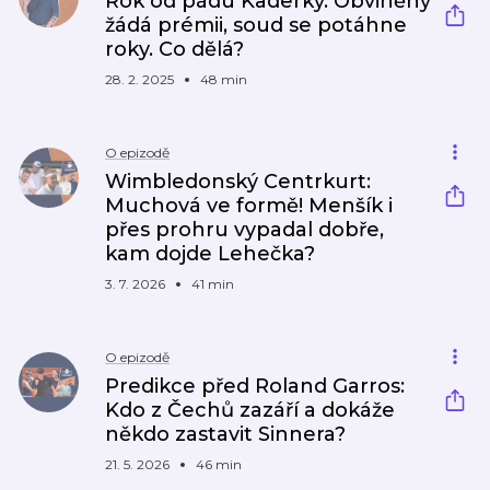
Rok od pádu Kaderky. Obviněný
žádá prémii, soud se potáhne
roky. Co dělá?
28. 2. 2025
48 min
O epizodě
Wimbledonský Centrkurt:
Muchová ve formě! Menšík i
přes prohru vypadal dobře,
kam dojde Lehečka?
3. 7. 2026
41 min
O epizodě
Predikce před Roland Garros:
Kdo z Čechů zazáří a dokáže
někdo zastavit Sinnera?
21. 5. 2026
46 min