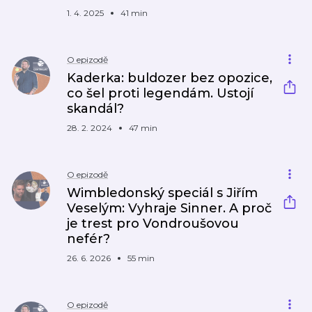
1. 4. 2025
41 min
O epizodě
Kaderka: buldozer bez opozice,
co šel proti legendám. Ustojí
skandál?
28. 2. 2024
47 min
O epizodě
Wimbledonský speciál s Jiřím
Veselým: Vyhraje Sinner. A proč
je trest pro Vondroušovou
nefér?
26. 6. 2026
55 min
O epizodě