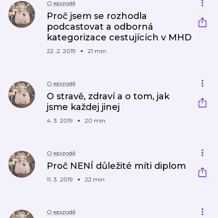
O epizodě
Proč jsem se rozhodla
podcastovat a odborná
kategorizace cestujících v MHD
22. 2. 2019
21 min
O epizodě
O stravě, zdraví a o tom, jak
jsme každej jinej
4. 3. 2019
20 min
O epizodě
Proč NENÍ důležité míti diplom
11. 3. 2019
22 min
O epizodě