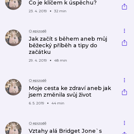
Co je klíčem k úspěchu?
23. 4. 2019
32 min
O epizodě
Jak začít s během aneb můj
běžecký příběh a tipy do
začátku
29. 4. 2019
48 min
O epizodě
Moje cesta ke zdraví aneb jak
jsem změnila svůj život
6. 5. 2019
44 min
O epizodě
Vztahy alá Bridget Jone`s