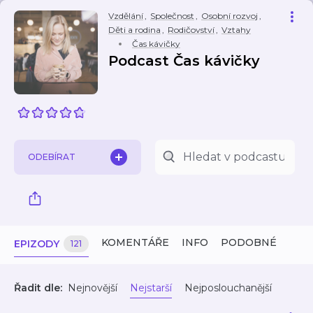
Vzdělání
,
Společnost
,
Osobní rozvoj
,
Děti a rodina
,
Rodičovství
,
Vztahy
Čas kávičky
Podcast Čas kávičky
ODEBÍRAT
KOMENTÁŘE
INFO
PODOBNÉ
EPIZODY
121
Řadit dle:
Nejnovější
Nejstarší
Nejposlouchanější