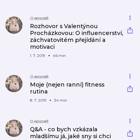
O epizodě
Rozhovor s Valentýnou
Procházkovou: O influencerství,
záchvatovitém přejídání a
motivaci
1. 7. 2019
46 min
O epizodě
Moje (nejen ranní) fitness
rutina
8. 7. 2019
34 min
O epizodě
Q&A - co bych vzkázala
mladšímu já, jaké sny si chci