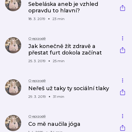
Sebeláska aneb je vzhled
opravdu to hlavní?
18. 3. 2019
23 min
O epizodě
Jak konečně žít zdravě a
přestat furt dokola začínat
25. 3. 2019
25 min
O epizodě
Neřeš už taky ty sociální tlaky
29. 3. 2019
31 min
O epizodě
Co mě naučila jóga