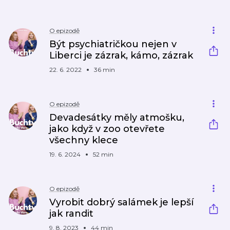
O epizodě
Být psychiatričkou nejen v
Liberci je zázrak, kámo, zázrak
22. 6. 2022
36 min
O epizodě
Devadesátky měly atmošku,
jako když v zoo otevřete
všechny klece
19. 6. 2024
52 min
O epizodě
Vyrobit dobrý salámek je lepší
jak randit
9. 8. 2023
44 min