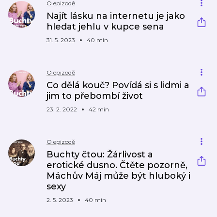
O epizodě
Najít lásku na internetu je jako
hledat jehlu v kupce sena
31. 5. 2023
40 min
O epizodě
Co dělá kouč? Povídá si s lidmi a
jim to přebombí život
23. 2. 2022
42 min
O epizodě
Buchty čtou: Žárlivost a
erotické dusno. Čtěte pozorně,
Máchův Máj může být hluboký i
sexy
2. 5. 2023
40 min