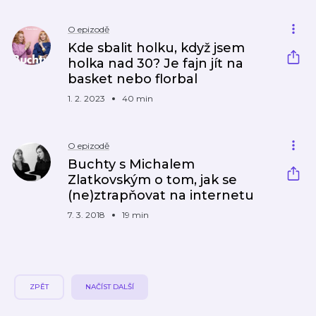
O epizodě
Kde sbalit holku, když jsem
holka nad 30? Je fajn jít na
basket nebo florbal
1. 2. 2023
40 min
O epizodě
Buchty s Michalem
Zlatkovským o tom, jak se
(ne)ztrapňovat na internetu
7. 3. 2018
19 min
ZPĚT
NAČÍST DALŠÍ