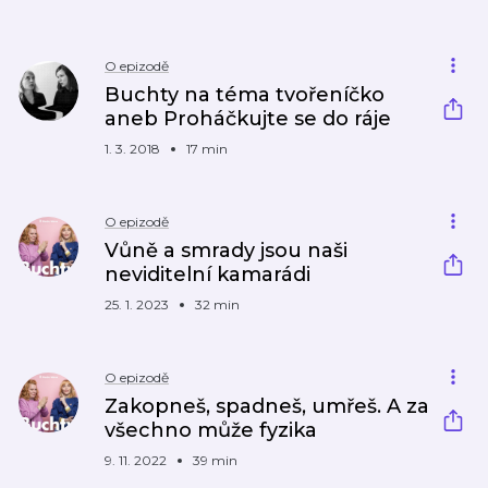
O epizodě
Buchty na téma tvořeníčko
aneb Proháčkujte se do ráje
1. 3. 2018
17 min
O epizodě
Vůně a smrady jsou naši
neviditelní kamarádi
25. 1. 2023
32 min
O epizodě
Zakopneš, spadneš, umřeš. A za
všechno může fyzika
9. 11. 2022
39 min