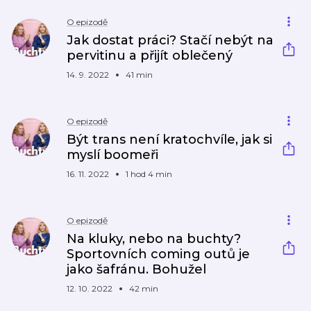
O epizodě
Jak dostat práci? Stačí nebýt na
pervitinu a přijít oblečený
14. 9. 2022
41 min
O epizodě
Být trans není kratochvíle, jak si
myslí boomeři
16. 11. 2022
1 hod 4 min
O epizodě
Na kluky, nebo na buchty?
Sportovních coming outů je
jako šafránu. Bohužel
12. 10. 2022
42 min