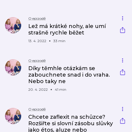
O epizodě
Lež má krátké nohy, ale umí
strašně rychle běžet
13. 4. 2022
33 min
O epizodě
Díky těmhle otázkám se
zabouchnete snad i do vraha.
Nebo taky ne
20. 4. 2022
41 min
O epizodě
Chcete zaflexit na schůzce?
Rozšiřte si slovní zásobu slůvky
jako étos, aluze nebo