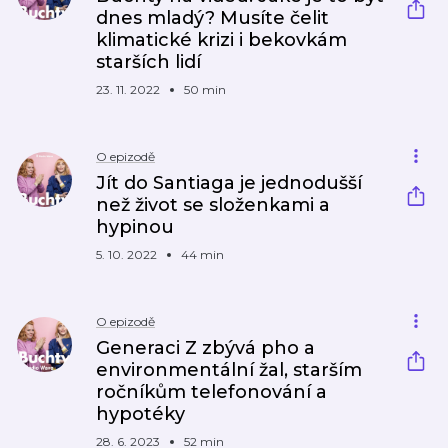
dnes mladý? Musíte čelit
klimatické krizi i bekovkám
starších lidí
23. 11. 2022
50 min
O epizodě
Jít do Santiaga je jednodušší
než život se složenkami a
hypinou
5. 10. 2022
44 min
O epizodě
Generaci Z zbývá pho a
environmentální žal, starším
ročníkům telefonování a
hypotéky
28. 6. 2023
52 min