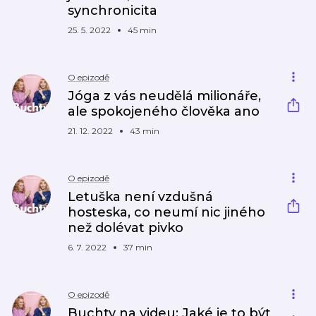
synchronicita
25. 5. 2022
45 min
O epizodě
Jóga z vás neudělá milionáře,
ale spokojeného člověka ano
21. 12. 2022
43 min
O epizodě
Letuška není vzdušná
hosteska, co neumí nic jiného
než dolévat pivko
6. 7. 2022
37 min
O epizodě
Buchty na videu: Jaké je to být