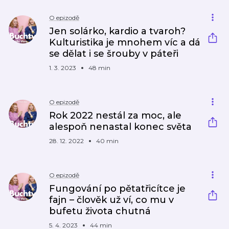
O epizodě
Jen solárko, kardio a tvaroh?
Kulturistika je mnohem víc a dá
se dělat i se šrouby v páteři
1. 3. 2023
48 min
O epizodě
Rok 2022 nestál za moc, ale
alespoň nenastal konec světa
28. 12. 2022
40 min
O epizodě
Fungování po pětatřicítce je
fajn –⁠ člověk už ví, co mu v
bufetu života chutná
5. 4. 2023
44 min