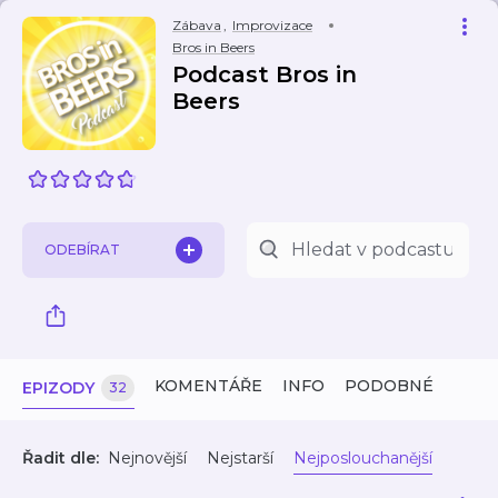
Zábava
,
Improvizace
Bros in Beers
Podcast Bros in
Beers
ODEBÍRAT
KOMENTÁŘE
INFO
PODOBNÉ
EPIZODY
32
Řadit dle:
Nejnovější
Nejstarší
Nejposlouchanější