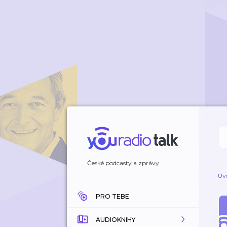
České podcasty a zprávy
Úv
PRO TEBE
AUDIOKNIHY