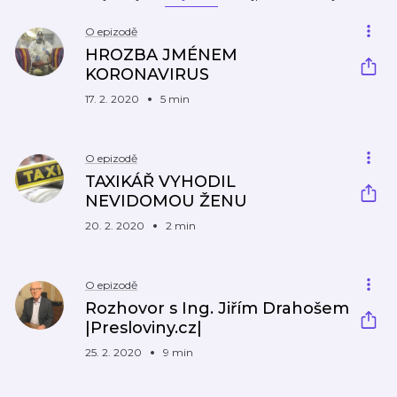
O epizodě
HROZBA JMÉNEM
KORONAVIRUS
17. 2. 2020
5 min
O epizodě
TAXIKÁŘ VYHODIL
NEVIDOMOU ŽENU
20. 2. 2020
2 min
O epizodě
Rozhovor s Ing. Jiřím Drahošem
|Presloviny.cz|
25. 2. 2020
9 min