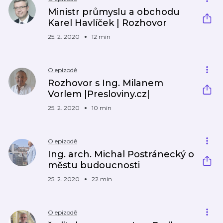
Ministr průmyslu a obchodu
Karel Havlíček | Rozhovor
25. 2. 2020
12 min
O epizodě
Rozhovor s Ing. Milanem
Vorlem |Presloviny.cz|
25. 2. 2020
10 min
O epizodě
Ing. arch. Michal Postránecký o
městu budoucnosti
25. 2. 2020
22 min
O epizodě