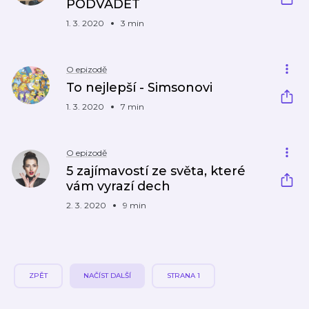
PODVÁDĚT
1. 3. 2020
3 min
O epizodě
To nejlepší - Simsonovi
1. 3. 2020
7 min
O epizodě
5 zajímavostí ze světa, které
vám vyrazí dech
2. 3. 2020
9 min
ZPĚT
NAČÍST DALŠÍ
STRANA 1