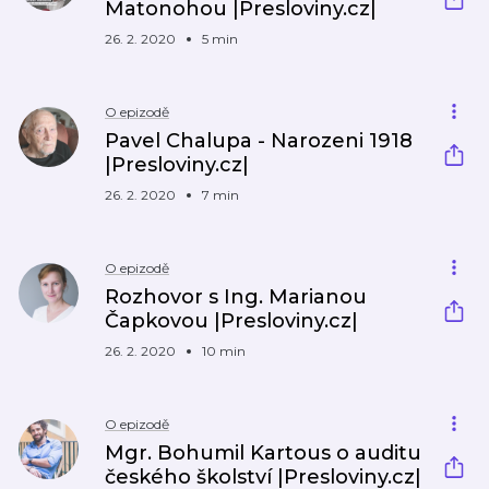
Matonohou |Presloviny.cz|
26. 2. 2020
5 min
O epizodě
Pavel Chalupa - Narozeni 1918
|Presloviny.cz|
26. 2. 2020
7 min
O epizodě
Rozhovor s Ing. Marianou
Čapkovou |Presloviny.cz|
26. 2. 2020
10 min
O epizodě
Mgr. Bohumil Kartous o auditu
českého školství |Presloviny.cz|