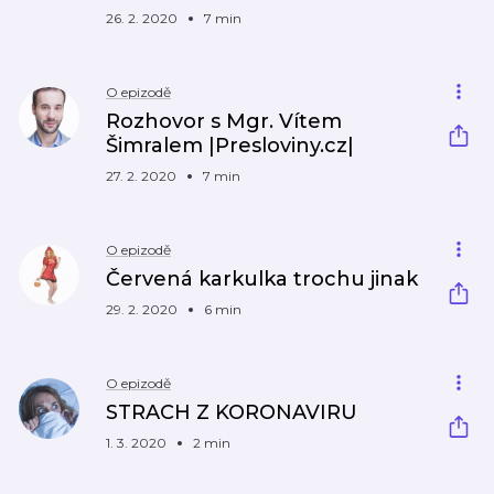
26. 2. 2020
7 min
O epizodě
Rozhovor s Mgr. Vítem
Šimralem |Presloviny.cz|
27. 2. 2020
7 min
O epizodě
Červená karkulka trochu jinak
29. 2. 2020
6 min
O epizodě
STRACH Z KORONAVIRU
1. 3. 2020
2 min