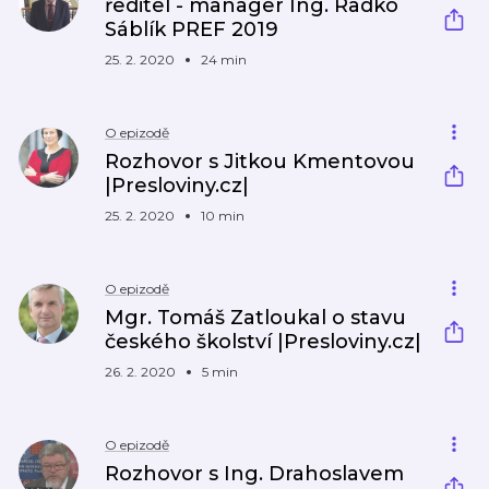
ředitel - manager Ing. Radko
Sáblík PREF 2019
25. 2. 2020
24 min
O epizodě
Rozhovor s Jitkou Kmentovou
|Presloviny.cz|
25. 2. 2020
10 min
O epizodě
Mgr. Tomáš Zatloukal o stavu
českého školství |Presloviny.cz|
26. 2. 2020
5 min
O epizodě
Rozhovor s Ing. Drahoslavem