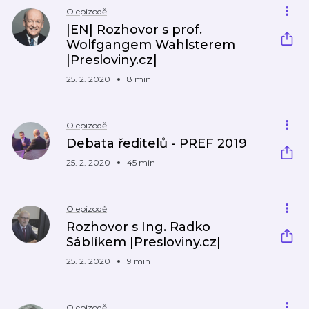
O epizodě
|EN| Rozhovor s prof.
Wolfgangem Wahlsterem
|Presloviny.cz|
25. 2. 2020
8 min
O epizodě
Debata ředitelů - PREF 2019
25. 2. 2020
45 min
O epizodě
Rozhovor s Ing. Radko
Sáblíkem |Presloviny.cz|
25. 2. 2020
9 min
O epizodě