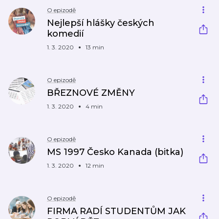
O epizodě
Nejlepší hlášky českých
komedií
1. 3. 2020
13 min
O epizodě
BŘEZNOVÉ ZMĚNY
1. 3. 2020
4 min
O epizodě
MS 1997 Česko Kanada (bitka)
1. 3. 2020
12 min
O epizodě
FIRMA RADÍ STUDENTŮM JAK