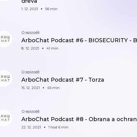
dřeva
1. 12. 2021
56 min
O epizodě
ArboChat Podcast #6 - BIOSECURITY - B
8. 12. 2021
41 min
O epizodě
ArboChat Podcast #7 - Torza
15. 12. 2021
45 min
O epizodě
ArboChat Podcast #8 - Obrana a ochra
22. 12. 2021
1 hod 6 min