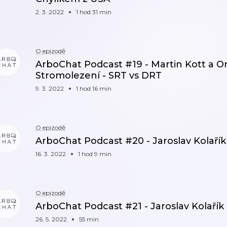
2. 3. 2022
1 hod 31 min
O epizodě
ArboChat Podcast #19 - Martin Kott a On
Stromolezení - SRT vs DRT
9. 3. 2022
1 hod 16 min
O epizodě
ArboChat Podcast #20 - Jaroslav Kolařík - 
16. 3. 2022
1 hod 9 min
O epizodě
ArboChat Podcast #21 - Jaroslav Kolařík - S
26. 5. 2022
55 min