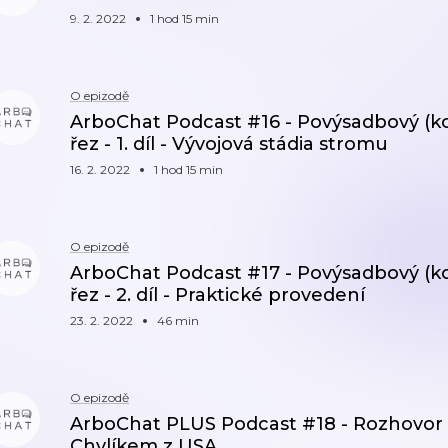
9. 2. 2022
1 hod 15 min
O epizodě
ArboChat Podcast #16 - Povýsadbový (k
řez - 1. díl - Vývojová stádia stromu
16. 2. 2022
1 hod 15 min
O epizodě
ArboChat Podcast #17 - Povýsadbový (k
řez - 2. díl - Praktické provedení
23. 2. 2022
46 min
O epizodě
ArboChat PLUS Podcast #18 - Rozhovor 
Chylíkem z USA