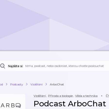
Najděte si:
od
Podcasty
Vzdělání
ArboChat
Vzdělání
,
Příroda a biologie
,
Věda a technika
ČS
Podcast ArboChat