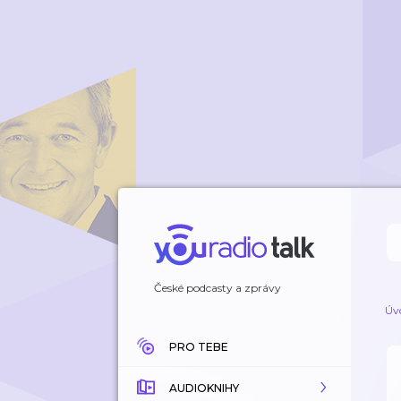
České podcasty a zprávy
Úv
PRO TEBE
AUDIOKNIHY