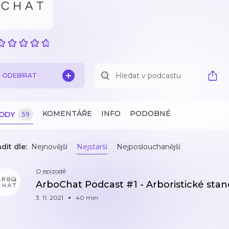
ODEBÍRAT
KOMENTÁŘE
INFO
PODOBNÉ
ZODY
59
dit dle:
Nejnovější
Nejstarší
Nejposlouchanější
O epizodě
ArboChat Podcast #1 - Arboristické stand
3. 11. 2021
40 min