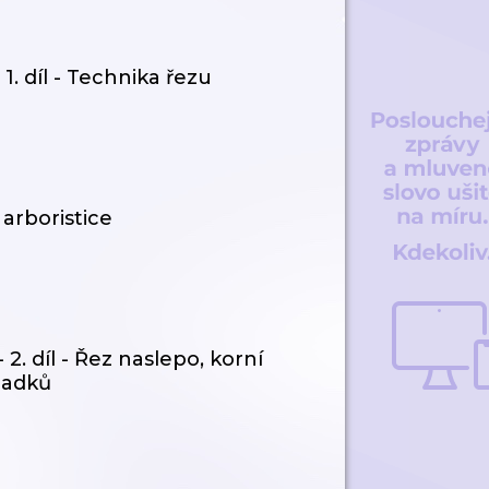
1. díl - Technika řezu
arboristice
2. díl - Řez naslepo, korní
ladků