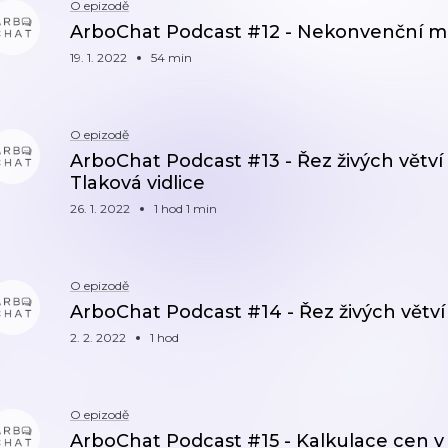
O epizodě
ArboChat Podcast #12 - Nekonvenční m
19. 1. 2022
54 min
O epizodě
ArboChat Podcast #13 - Řez živých větví - 
Tlaková vidlice
26. 1. 2022
1 hod 1 min
O epizodě
ArboChat Podcast #14 - Řez živých větví - 
2. 2. 2022
1 hod
O epizodě
ArboChat Podcast #15 - Kalkulace cen v a