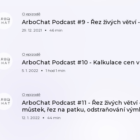
O epizodě
ArboChat Podcast #9 - Řez živých větví - 
29. 12. 2021
46 min
O epizodě
ArboChat Podcast #10 - Kalkulace cen v 
5. 1. 2022
1 hod 1 min
O epizodě
ArboChat Podcast #11 - Řez živých větví - 
můstek, řez na patku, odstraňování vým
12. 1. 2022
44 min