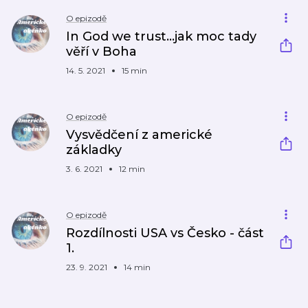
O epizodě
In God we trust...jak moc tady
věří v Boha
14. 5. 2021
15 min
O epizodě
Vysvědčení z americké
základky
3. 6. 2021
12 min
O epizodě
Rozdílnosti USA vs Česko - část
1.
23. 9. 2021
14 min