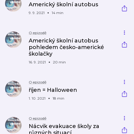
Americký školní autobus
9. 9. 2021
14 min
O epizodě
Americký školní autobus
pohledem česko-americké
školačky
16. 9. 2021
20 min
O epizodě
říjen = Halloween
1. 10. 2021
18 min
O epizodě
Nácvik evakuace školy za
různých situací