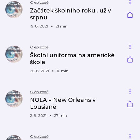
O epizodě
Začátek školního roku.. už v
srpnu
19. 8. 2021
21 min
O epizodě
Školní uniforma na americké
škole
26. 8. 2021
16 min
O epizodě
NOLA = New Orleans v
Lousianě
2. 9. 2021
27 min
O epizodě