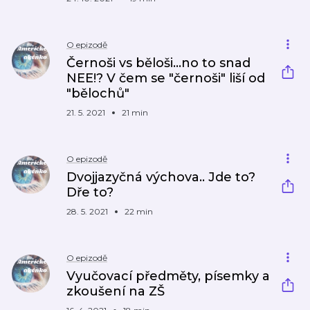
O epizodě
Černoši vs běloši...no to snad
NEE!? V čem se "černoši" liší od
"bělochů"
21. 5. 2021
21 min
O epizodě
Dvojjazyčná výchova.. Jde to?
Dře to?
28. 5. 2021
22 min
O epizodě
Vyučovací předměty, písemky a
zkoušení na ZŠ