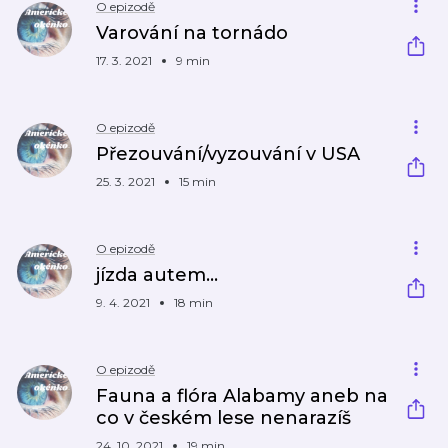
O epizodě
Varování na tornádo
17. 3. 2021
9 min
O epizodě
Přezouvání/vyzouvání v USA
25. 3. 2021
15 min
O epizodě
jízda autem...
9. 4. 2021
18 min
O epizodě
Fauna a flóra Alabamy aneb na
co v českém lese nenarazíš
24. 10. 2021
19 min