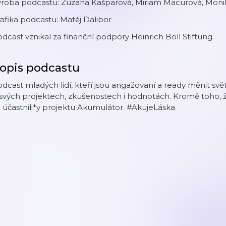
ýroba podcastu: Zuzana Kašparová, Miriam Macurová, Mon
afika podcastu: Matěj Dalibor
dcast vznikal za finanční podpory Heinrich Böll Stiftung.
opis podcastu
dcast mladých lidí, kteří jsou angažovaní a ready měnit svět
svých projektech, zkušenostech i hodnotách. Kromě toho, že n
 účastnili*y projektu Akumulátor. #AkujeLáska