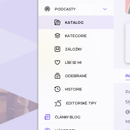
PODCASTY
KATALOG
KOUPENÉ
KATALOG
KATEGORIE
KATEGORIE
ZÁLOŽKY
ZÁLOŽKY
HISTORIE
LÍBÍ SE MI
I
ODEBÍRANÉ
HISTORIE
P
S
EDITORSKÉ TIPY
@
ČLÁNKY BLOG
ht