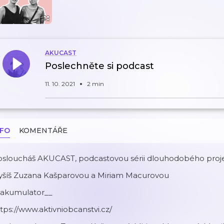
AKUCAST
Poslechněte si podcast
11. 10. 2021
2 min
NFO
KOMENTÁŘE
osloucháš AKUCAST, podcastovou sérii dlouhodobého proj
lyšíš Zuzana Kašparovou a Miriam Macurovou
akumulator__
tps://www.aktivniobcanstvi.cz/