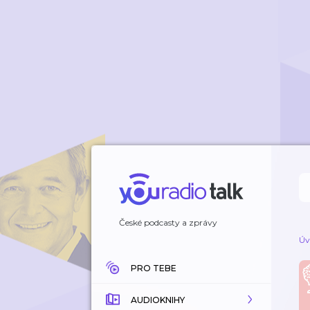
České podcasty a zprávy
Úv
PRO TEBE
AUDIOKNIHY