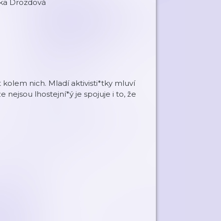
ika Drozdová
 kolem nich. Mladí aktivisti*tky mluví
ejsou lhostejní*ý je spojuje i to, že