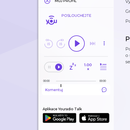
MŮJ PROFIL
V
Gr
POSLOUCHEJTE
Po
P
Po
o 
se
1.00
×
00:00
00:00
Komentuj
Aplikace Youradio Talk