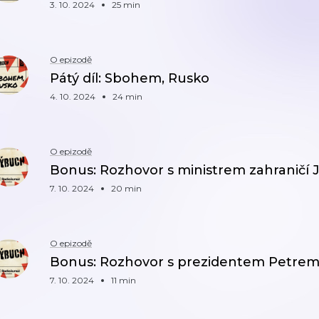
3. 10. 2024
25 min
O epizodě
Pátý díl: Sbohem, Rusko
4. 10. 2024
24 min
O epizodě
Bonus: Rozhovor s ministrem zahraničí
7. 10. 2024
20 min
O epizodě
Bonus: Rozhovor s prezidentem Petre
7. 10. 2024
11 min