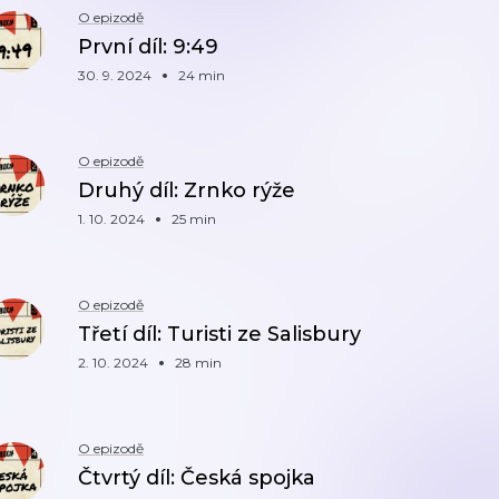
O epizodě
První díl: 9:49
30. 9. 2024
24 min
O epizodě
Druhý díl: Zrnko rýže
1. 10. 2024
25 min
O epizodě
Třetí díl: Turisti ze Salisbury
2. 10. 2024
28 min
O epizodě
Čtvrtý díl: Česká spojka