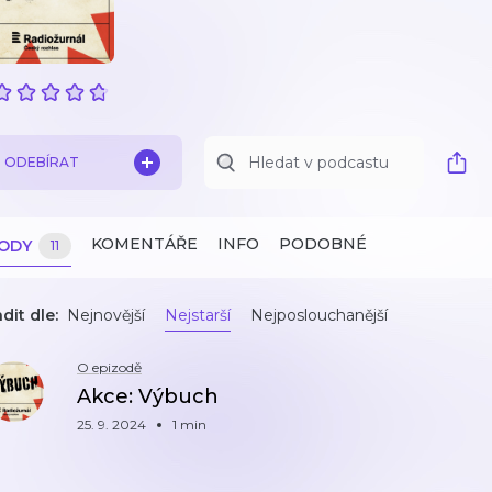
ODEBÍRAT
KOMENTÁŘE
INFO
PODOBNÉ
ZODY
11
dit dle:
Nejnovější
Nejstarší
Nejposlouchanější
O epizodě
Akce: Výbuch
25. 9. 2024
1 min