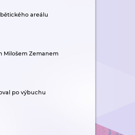
rbětického areálu
em Milošem Zemanem
hoval po výbuchu