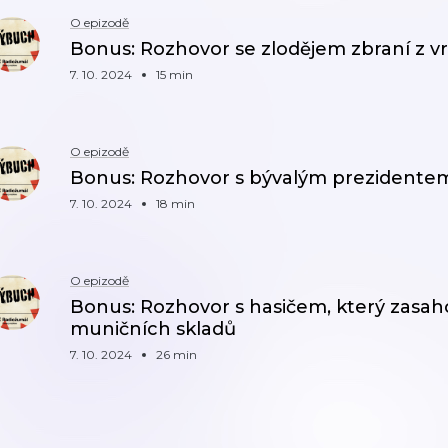
O epizodě
Bonus: Rozhovor se zlodějem zbraní z v
7. 10. 2024
15 min
O epizodě
Bonus: Rozhovor s bývalým prezident
7. 10. 2024
18 min
O epizodě
Bonus: Rozhovor s hasičem, který zasa
muničních skladů
7. 10. 2024
26 min