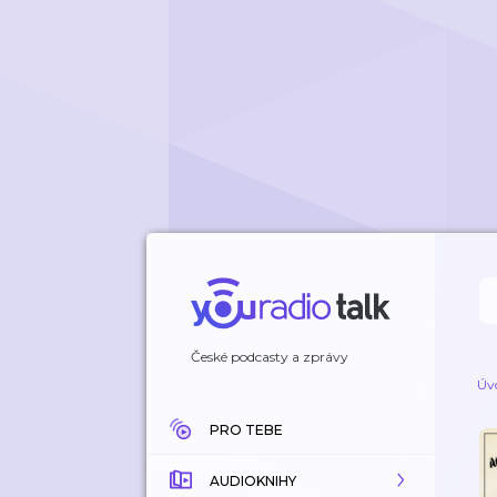
České podcasty a zprávy
Úv
PRO TEBE
AUDIOKNIHY