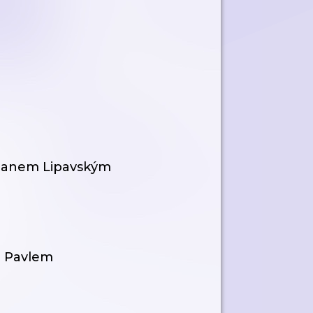
 Janem Lipavským
m Pavlem