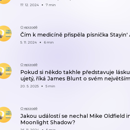
17. 12. 2024
7 min
O epizodě
Čím k medicíně přispěla písnička Stayin'
5. 11. 2024
6 min
O epizodě
Pokud si někdo takhle představuje lásku
ujetý, říká James Blunt o svém největším
20. 5. 2025
5 min
O epizodě
Jakou událostí se nechal Mike Oldfield i
Moonlight Shadow?
26. 11. 2024
5 min