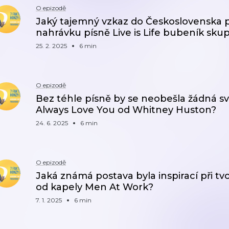
O epizodě
Jaký tajemný vzkaz do Československa p
nahrávku písně Live is Life bubeník sku
25. 2. 2025
6 min
O epizodě
Bez téhle písně by se neobešla žádná svat
Always Love You od Whitney Huston?
24. 6. 2025
6 min
O epizodě
Jaká známá postava byla inspirací při t
od kapely Men At Work?
7. 1. 2025
6 min