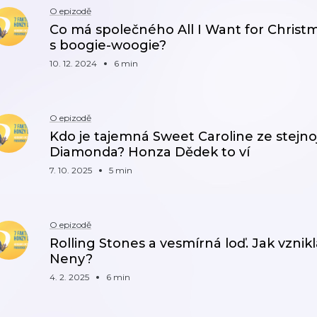
O epizodě
Co má společného All I Want for Christm
s boogie-woogie?
10. 12. 2024
6 min
O epizodě
Kdo je tajemná Sweet Caroline ze stejn
Diamonda? Honza Dědek to ví
7. 10. 2025
5 min
O epizodě
Rolling Stones a vesmírná loď. Jak vznik
Neny?
4. 2. 2025
6 min