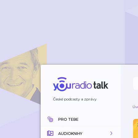
České podcasty a zprávy
Úv
PRO TEBE
AUDIOKNIHY