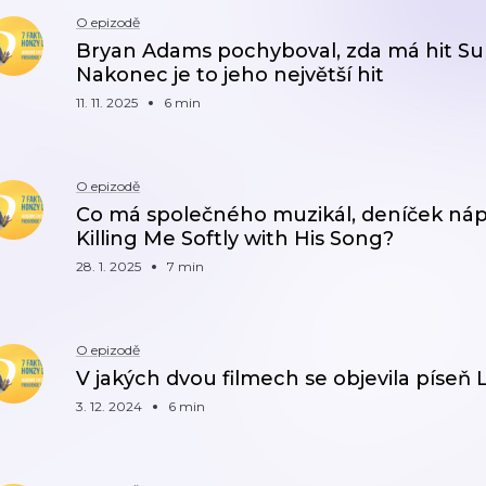
O epizodě
Bryan Adams pochyboval, zda má hit Su
Nakonec je to jeho největší hit
11. 11. 2025
6 min
O epizodě
Co má společného muzikál, deníček náp
Killing Me Softly with His Song?
28. 1. 2025
7 min
O epizodě
V jakých dvou filmech se objevila píseň 
3. 12. 2024
6 min