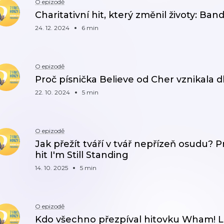
O epizodě
Charitativní hit, který změnil životy: Band
24. 12. 2024
6 min
O epizodě
Proč písnička Believe od Cher vznikala d
22. 10. 2024
5 min
O epizodě
Jak přežít tváří v tvář nepřízeň osudu? 
hit I'm Still Standing
14. 10. 2025
5 min
O epizodě
Kdo všechno přezpíval hitovku Wham! L