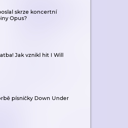
oslal skrze koncertní
piny Opus?
ba! Jak vznikl hit I Will
vorbě písničky Down Under