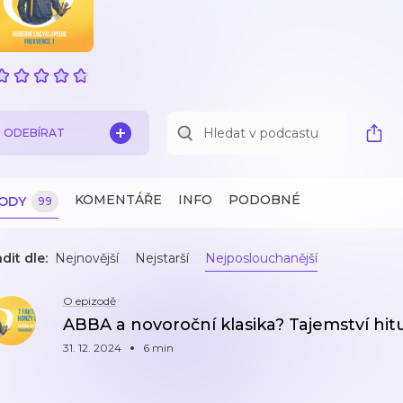
ODEBÍRAT
KOMENTÁŘE
INFO
PODOBNÉ
ZODY
99
dit dle:
Nejnovější
Nejstarší
Nejposlouchanější
O epizodě
ABBA a novoroční klasika? Tajemství hi
31. 12. 2024
6 min