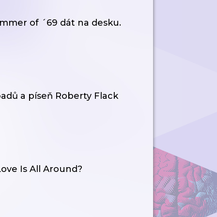
mmer of ´69 dát na desku.
adů a píseň Roberty Flack
Love Is All Around?